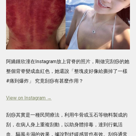
阿嬌鍾欣潼在Instagram放上背脊的照片，剛做完刮痧的她
整個背脊變成血紅色，她還說「整塊皮好像給撕掉了一樣
#痛到爆炸」 究竟刮痧有甚麼作用？
View on Instagram →
刮痧其實是一種民間療法，利用牛骨或玉石等物料製成的
刮，在病人身上重複刮動，以助身體排毒，達到行氣活
血、驅風去濕的效果，據說對紓緩感冒也有效。刮痧通常