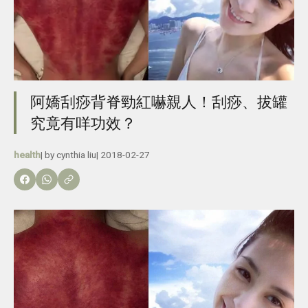
阿嬌刮痧背脊勁紅嚇親人！刮痧、拔罐
究竟有咩功效？
health
| by
cynthia liu
|
2018-02-27