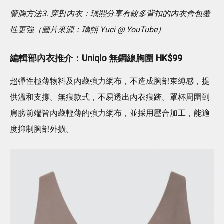
豐胸方法3. 穿對內衣：瑀熙分享有較多背扣的內衣會包覆
性更強（圖片來源：瑀熙 Yuci @ YouTube）
編輯部內衣推介：Uniqlo 無鋼線胸圍 HK$99
超彈性極薄物料及內藏強力網布，不造成胸部束縛感，提
供溫和支撐。無痕款式，不易透出內衣痕跡。罩杯周圍到
肩膀前端皆內藏輕薄的強力網布，並採用壓合加工，能適
度抑制胸部外擴。