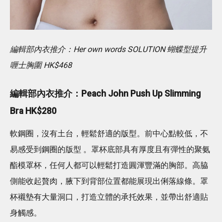
編輯部內衣推介：Her own words SOLUTION 蝴蝶型提升
喱士胸圍 HK$468
編輯部內衣推介：Peach John Push Up Slimming
Bra HK$280
軟鋼圈，沒有土台，輕鬆舒適的版型。前中心點較低，不
易感受到鋼圈的版型 。罩杯底部具有厚度且有彈性的聚氨
酯模罩杯，任何人都可以輕鬆打造圓渾豐滿的胸部。高脇
側能收起贅肉，腋下到背部位置都能展現出俐落線條。罩
杯襯墊有大量洞口，打造立體的承托效果，並帶出舒適貼
身觸感。