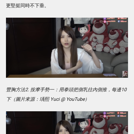
更堅挺同時不下垂。
豐胸方法2. 按摩手勢一：用拳頭把側乳往內側推，每邊10
下（圖片來源：瑀熙 Yuci @ YouTube）