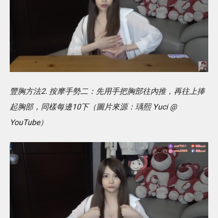
豐胸方法2. 按摩手勢二：先用手把胸部往內推，再往上捧
起胸部，同樣每邊10下（圖片來源：瑀熙 Yuci @
YouTube）