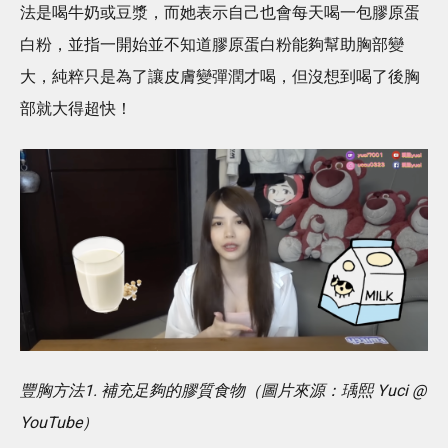
法是喝牛奶或豆漿，而她表示自己也會每天喝一包膠原蛋
白粉，並指一開始並不知道膠原蛋白粉能夠幫助胸部變
大，純粹只是為了讓皮膚變彈潤才喝，但沒想到喝了後胸
部就大得超快！
豐胸方法1. 補充足夠的膠質食物（圖片來源：瑀熙 Yuci @
YouTube）