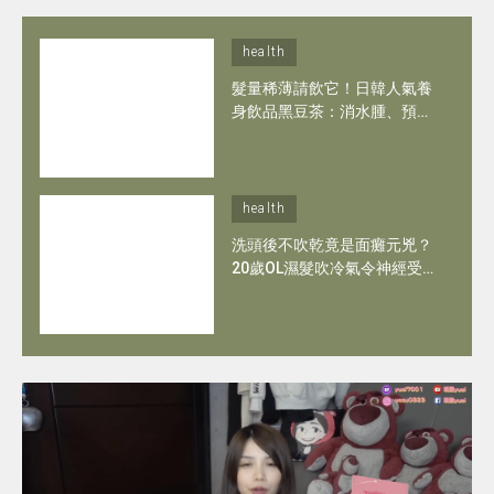
health
髮量稀薄請飲它！日韓人氣養
身飲品黑豆茶：消水腫、預防
貧血5大功效 連GD都飲它維持
髮量！
health
洗頭後不吹乾竟是面癱元兇？
20歲OL濕髮吹冷氣令神經受
損變嘴歪眼斜！拆解面癱隱形
危機＋5招防面癱方法