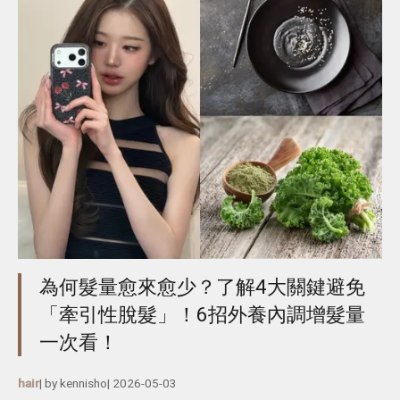
為何髮量愈來愈少？了解4大關鍵避免
「牽引性脫髮」！6招外養內調增髮量
一次看！
hair
| by
kennisho
|
2026-05-03