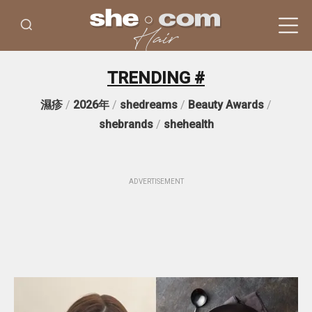
TRENDING #
濕疹
/
2026年
/
shedreams
/
Beauty Awards
/
shebrands
/
shehealth
ADVERTISEMENT