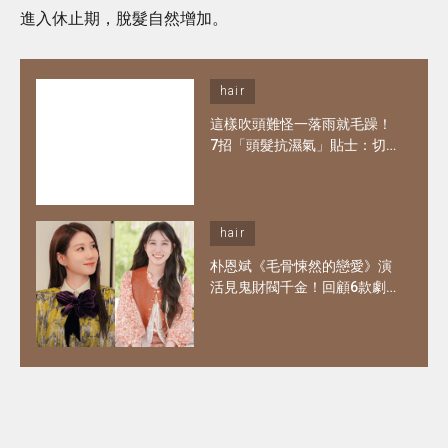
進入休止期，脫髮自然增加。
hair
這樣吹頭難怪一落雨就毛躁！
7招「頭髮抗濕氣」貼士：切
勿來回搓揉、30秒冷風定型
告別炸毛亂翹不怕濕氣來襲！
hair
朴恩斌《毛骨悚然的戀愛》演
活見鬼財閥千金！回顧6款劇
中經典髮型：徐木河波浪捲超
仙氣、禹英禑寶寶鮑伯頭至今
無人能忘！