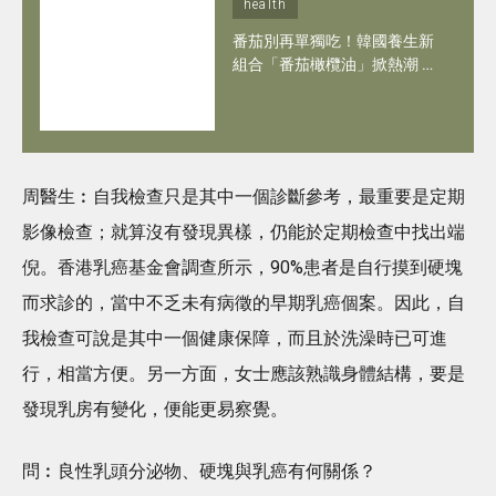
health
番茄別再單獨吃！韓國養生新
組合「番茄橄欖油」掀熱潮 抗
氧化兼心血管保養 連凍齡女神
河智苑都愛！
周醫生︰自我檢查只是其中一個診斷參考，最重要是定期
影像檢查；就算沒有發現異樣，仍能於定期檢查中找出端
倪。香港乳癌基金會調查所示，90%患者是自行摸到硬塊
而求診的，當中不乏未有病徵的早期乳癌個案。因此，自
我檢查可說是其中一個健康保障，而且於洗澡時已可進
行，相當方便。另一方面，女士應該熟識身體結構，要是
發現乳房有變化，便能更易察覺。
問︰良性乳頭分泌物、硬塊與乳癌有何關係？