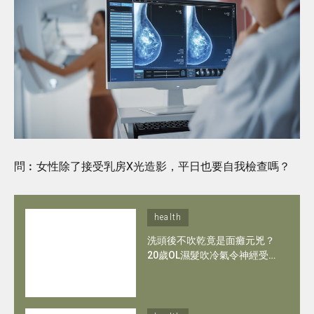
問︰女性除了接受乳房X光造影，平日也要自我檢查嗎？
health
洗頭後不吹乾竟是面癱元兇？
20歲OL濕髮吹冷氣令神經受
損變嘴歪眼斜！拆解面癱隱形
危機＋5招防面癱方法