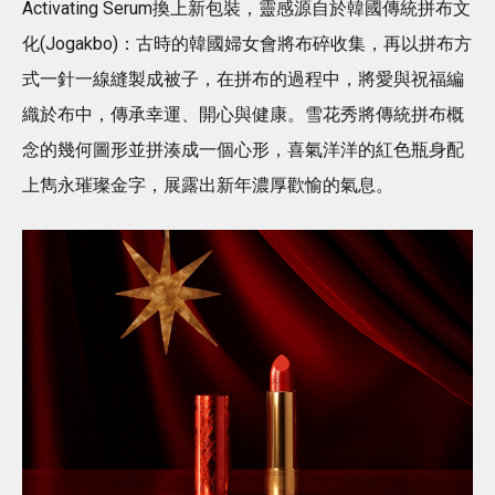
Activating Serum換上新包裝，靈感源自於韓國傳統拼布文
化(Jogakbo)：古時的韓國婦女會將布碎收集，再以拼布方
式一針一線縫製成被子，在拼布的過程中，將愛與祝福編
織於布中，傳承幸運、開心與健康。雪花秀將傳統拼布概
念的幾何圖形並拼湊成一個心形，喜氣洋洋的紅色瓶身配
上雋永璀璨金字，展露出新年濃厚歡愉的氣息。