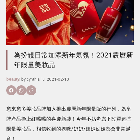
為扮靚日常加添新年氣氛！2021農曆新
年限量美妝品
beauty
| by
cynthia liu
|
2021-02-10
愈來愈多美妝品牌加入推出農曆新年限量版的行列，為皇
牌產品換上紅噹噹的喜慶新裝！今年不妨考慮下改買這些
限量美妝品，相信收到的媽咪/奶奶/姨媽姑姐都會非常滿
意！