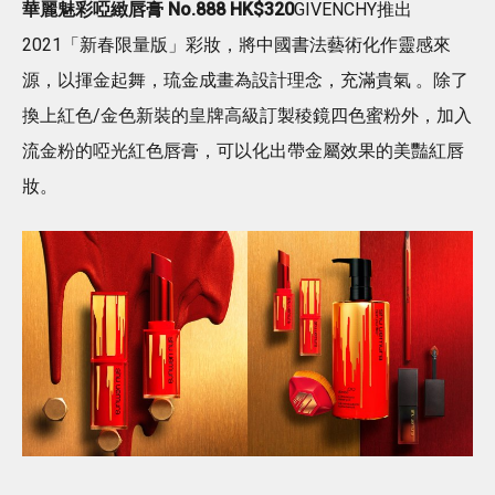
華麗魅彩啞緻唇膏 No.888 HK$320
GIVENCHY推出
2021「新春限量版」彩妝，將中國書法藝術化作靈感來
源，以揮金起舞，琉金成畫為設計理念，充滿貴氣 。除了
換上紅色/金色新裝的皇牌高級訂製稜鏡四色蜜粉外，加入
流金粉的啞光紅色唇膏，可以化出帶金屬效果的美豔紅唇
妝。