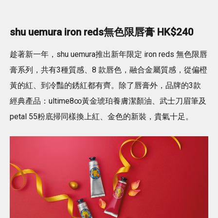
shu uemura iron reds無色限唇膏 HK$240
趁著新一年，shu uemura推出新年限定 iron reds 無色限唇
膏系列，共有3種質感、8 款唇色，融合金屬質感，從偏橙
黃的紅、到冷豔的銹紅都有齊。除了唇膏外，品牌的3款
經典產品：ultime8∞黃金琥珀養膚潔顏油、武士刀眉筆及
petal 55粉底掃同樣換上紅、金色的新裝，貴氣十足。