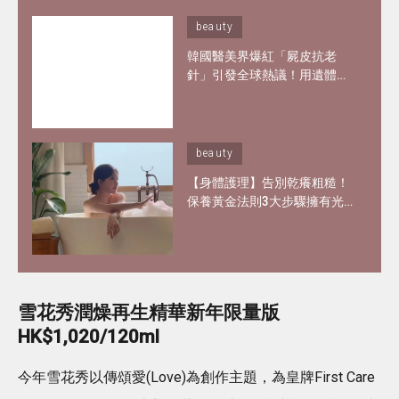
beauty
韓國醫美界爆紅「屍皮抗老
針」引發全球熱議！用遺體皮
膚製膠原蛋白？網紅大讚「痛
到極致但還原BB肌」
beauty
【身體護理】告別乾癢粗糙！
保養黃金法則3大步驟擁有光
滑嫩肌 好用磨砂膏、身體乳液
推介
雪花秀潤燥再生精華新年限量版
HK$1,020/120ml
今年雪花秀以傳頌愛(Love)為創作主題，為皇牌First Care