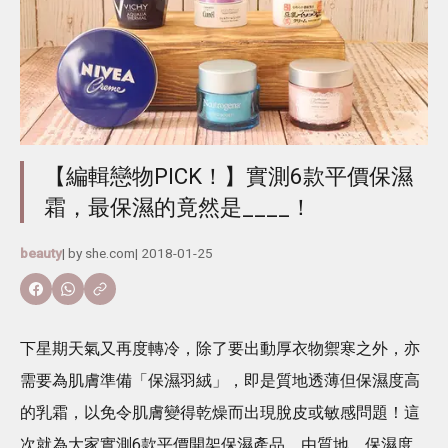
【編輯戀物PICK！】實測6款平價保濕
霜，最保濕的竟然是____！
beauty
| by
she.com
|
2018-01-25
下星期天氣又再度轉冷，除了要出動厚衣物禦寒之外，亦
需要為肌膚準備「保濕羽絨」，即是質地透薄但保濕度高
的乳霜，以免令肌膚變得乾燥而出現脫皮或敏感問題！這
次就為大家實測6款平價開架保濕產品，由質地、保濕度