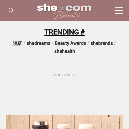
TRENDING #
濕疹
/
shedreams
/
Beauty Awards
/
shebrands
/
shehealth
ADVERTISEMENT