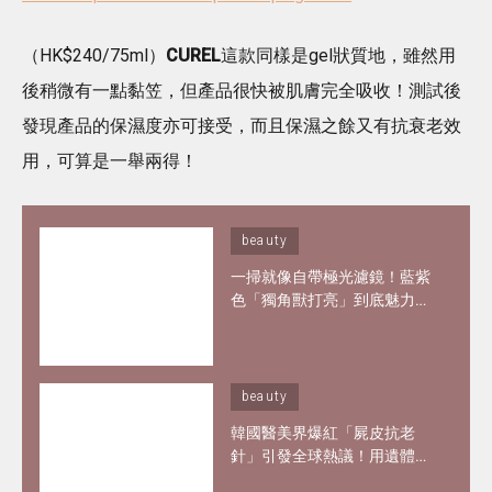
（HK$240/75ml）
CUREL
這款同樣是gel狀質地，雖然用
後稍微有一點黏笠，但產品很快被肌膚完全吸收！測試後
發現產品的保濕度亦可接受，而且保濕之餘又有抗衰老效
用，可算是一舉兩得！
beauty
一掃就像自帶極光濾鏡！藍紫
色「獨角獸打亮」到底魅力何
在？6款夢幻打亮推薦 輕鬆畫
出韓妞空靈仙氣妝感
beauty
韓國醫美界爆紅「屍皮抗老
針」引發全球熱議！用遺體皮
膚製膠原蛋白？網紅大讚「痛