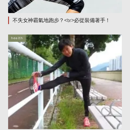
不失女神霸氣地跑步？<br>必從裝備著手！
health