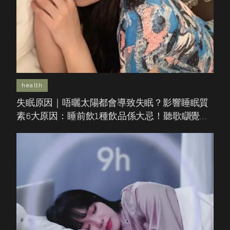
health
失眠原因｜唔曬太陽都會導致失眠？影響睡眠質
素6大原因：睡前飲1種飲品係大忌！聽歌瞓覺都
唔得？