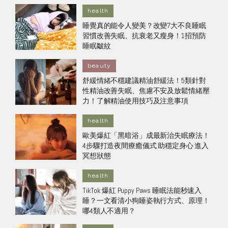
health
睡覺真的能令人變美？改變7大不良睡眠
習慣改善失眠、抗衰老又瘦身！1招預防
睡眠皺紋
beauty
舒緩情緒不穩建議精油舒緩法！5類針對
性精油改善失眠、焦慮不安及放鬆情緒壓
力！了解精油使用技巧及注意事項
health
歐美爆紅「黑暗浴」成最新治失眠療法！
4步驟打造夜間療癒儀式 助穩定身心 進入
冥想狀態
health
TikTok 爆紅 Puppy Paws 睡眠法能秒速入
睡？一文看清小狗睡姿執行方式、原理！
哪4類人不適用？