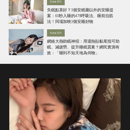
health
失眠點算好？3個安眠藥以外的安睡提
案：60秒入睡的478呼吸法、睡前拉筋
法！同場加映3個安睡好物
health
網絡大熱助眠神招：用退熱貼黏尾指可助
眠、減疲勞、提升睡眠質素？網民實測有
效：「睡到不知天地為何物」