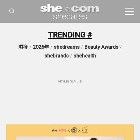
shedates
TRENDING #
濕疹
/
2026年
/
shedreams
/
Beauty Awards
/
shebrands
/
shehealth
ADVERTISEMENT