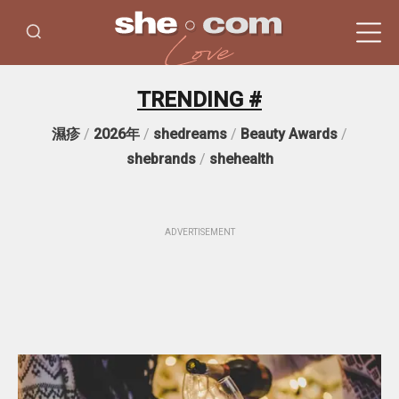
TRENDING #
濕疹
/
2026年
/
shedreams
/
Beauty Awards
/
shebrands
/
shehealth
ADVERTISEMENT