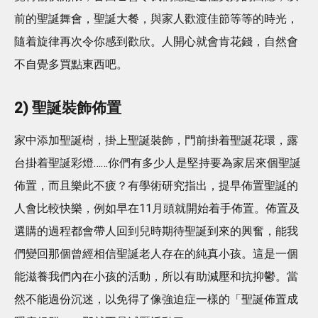
前的聖誕舞會，聖誕大餐，與家人歡渡佳節等等的時光，
隨着旋律再次令你感到歡欣。人開心就會肯花錢，自然會
不自覺多買點東西吧。
2) 聖誕裝飾佈置
家中添加聖誕樹，掛上聖誕裝飾，門前掛着聖誕花環，露
台掛着聖誕彩燈……你們有多少人是堅持要為家居來個聖誕
佈置，而且樂此不疲？有學術研究指出，提早佈置聖誕的
人會比較快樂，例如早在11月頭就開始着手佈置。佈置及
選購的過程都會帶人回到兒時期待聖誕到來的興奮，能我
們變回那個曾經相信聖誕老人存在的純真小孩。這是一個
能滋養我們內在小孩的活動，所以有助減壓和抗抑鬱。當
然不能過份沉迷，以免得了像強迫症一樣的「聖誕佈置成