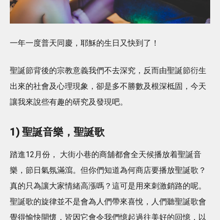
一年一度普天同慶，耶穌的生日又快到了！
聖誕節背後的宗教意義我們不去深究，反而由聖誕節衍生
出來的社會及心理現象，卻是多不勝數及根深柢固，今天
讓我來說些有趣的研究及發現吧。
1) 聖誕音樂，聖誕歌
踏進12月份， 大街小巷的商舖都會全天候播放着聖誕音
樂，節日氣氛滿瀉。但你們知道為何商店要播放聖誕歌？
真的只為讓大家情緒高漲嗎？這可是用來刺激銷路的呢。
聖誕歌的旋律並不是會為人們帶來喜悅，人們聽聖誕歌會
覺得愉快開懷，皆因它會令我們憶起過往美好的回憶，以