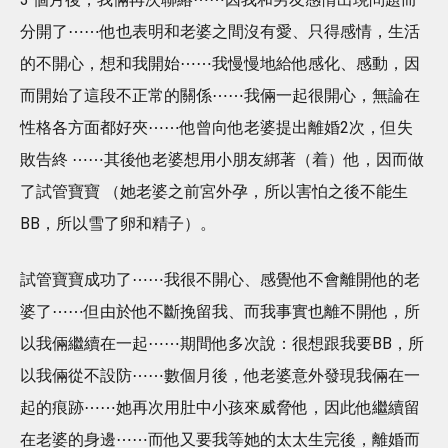
分開了⋯⋯他也表明和老婆之間沒有愛、只得感情，生活
的不開心，想和我開始⋯⋯我慢慢地給他感化、感動，因
而開始了這段不正常的關係⋯⋯我倆一起很開心，無論在
性格各方面都好夾⋯⋯他曾向他老婆提出離婚2次，但失
敗告終 ⋯⋯其後他老婆想用小朋友綁著（着）他，因而做
了試管寶寶 （她老婆之前宮外孕，所以害怕之後不能生
BB，所以雪了卵和精子）。
試管寶寶成功了⋯⋯我很不開心、感覺他不會離開他的老
婆了⋯⋯但由於他不斷挽留我、而我事實也離不開他，所
以我倆繼續在一起⋯⋯期間他多次說：很想跟我要BB，所
以我倆從不設防⋯⋯數個月後，他老婆意外發現我倆在一
起的痕跡⋯⋯她再次用肚中小孩來威脅他，因此他繼續留
在老婆的身邊⋯⋯而他又要我等她的太太生完後，離婚而