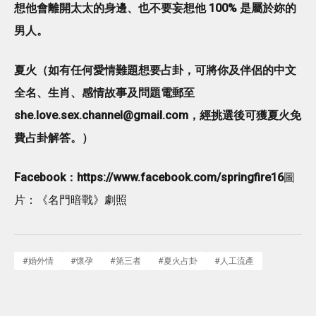
想他會離開太太的身邊、也不要妄想他 100% 是屬於妳的
男人。
夏火
（如有任何愛情難題想要占卦，可將你及伴侶的中文
全名、生肖、感情故事及問題電郵至
she.love.sex.channel@gmail.com
，經挑選後可獲夏火免
費占卦解答。）
Facebook：https://www.facebook.com/springfire16
圖
片：《名門暗戰》劇照
#
婚外情
#
懷孕
#
第三者
#
夏火占卦
#
人工流產