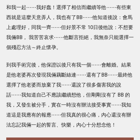
和我一起⋯⋯我好蠢！選擇了相信而繼續等他⋯⋯有些東
西就是這麼天意弄人，我也有了BB⋯⋯他知道後說：會馬
上處理好，同我一齊⋯⋯但好景不常 10日後他說：不想要
我倆BB， 我苦苦哀求⋯⋯他斷言拒絕，我無奈只能選擇一
個殘忍方法～終止懷孕。
到我手術完後，他保證以後只有我一個⋯⋯會離婚。結果
是他老婆再次發現我倆藕斷絲連⋯⋯還有了BB⋯⋯最終他
選擇了他老婆而放棄了我⋯⋯還說了很多傷害我的說
話⋯⋯我知道自己不應該繼續想他，但剛剛沒有了 BB 的
我，又發生被分手，實在一時沒有辦法接受事實⋯⋯我知
道這是我應有的報應⋯⋯但我真的很心痛，內心還沒有辦
法忘記我倆一起的誓言、快樂，內心十分想念他！