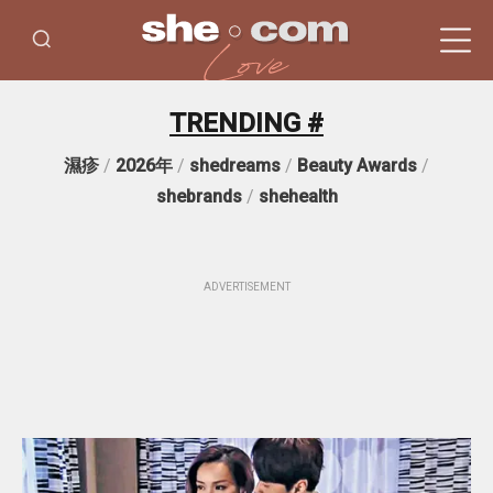
TRENDING #
濕疹
/
2026年
/
shedreams
/
Beauty Awards
/
shebrands
/
shehealth
ADVERTISEMENT