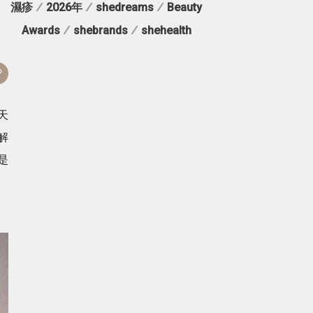
濕疹
/
2026年
/
shedreams
/
Beauty
Awards
/
shebrands
/
shehealth
天
解
是