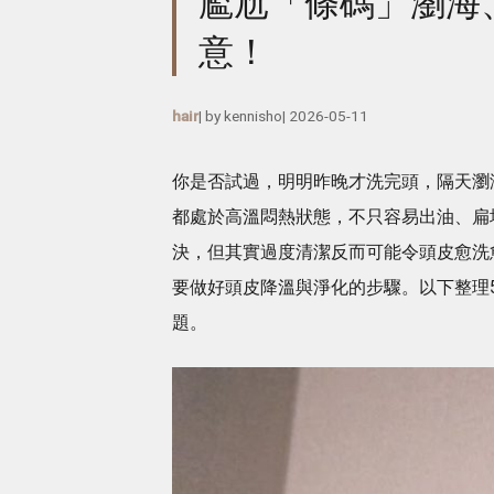
尷尬「條碼」瀏海
意！
hair
| by
kennisho
|
2026-05-11
你是否試過，明明昨晚才洗完頭，隔天瀏
都處於高溫悶熱狀態，不只容易出油、扁
決，但其實過度清潔反而可能令頭皮愈洗
要做好頭皮降溫與淨化的步驟。以下整理
題。