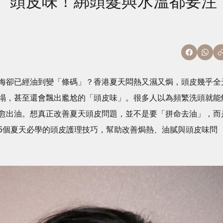
、頭皮味！綁頭髮與水溫都要注
海卻已經油到變「條碼」？香港夏天悶熱又濕又焗，頭皮幾乎全
塌，甚至還會飄出尷尬的「頭皮味」。很多人以為頻繁洗頭就能
愈出油。想真正改善夏天頭皮問題，並不是要「拼命去油」，而
5個夏天必學的頭皮護理技巧，幫助改善焗熱、油膩與頭皮味問