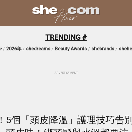
TRENDING #
疹
/
2026年
/
shedreams
/
Beauty Awards
/
shebrands
/
shehe
ADVERTISEMENT
！5個「頭皮降溫」護理技巧告