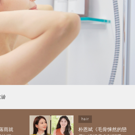
愈油
hair
落雨就
朴恩斌《毛骨悚然的戀