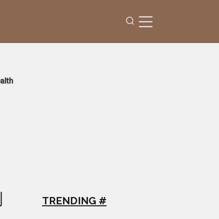
alth
別
TRENDING #