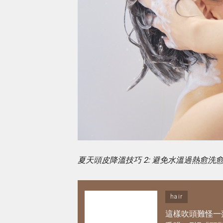
夏天頭皮降溫技巧 2: 避免水溫過熱愈洗
hair
這樣吹頭難怪一