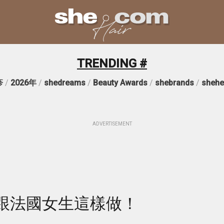
TRENDING #
疹
/
2026年
/
shedreams
/
Beauty Awards
/
shebrands
/
shehe
ADVERTISEMENT
跟法國女生這樣做！