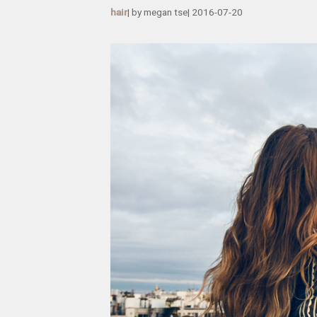
hair
| by
megan tse
|
2016-07-20