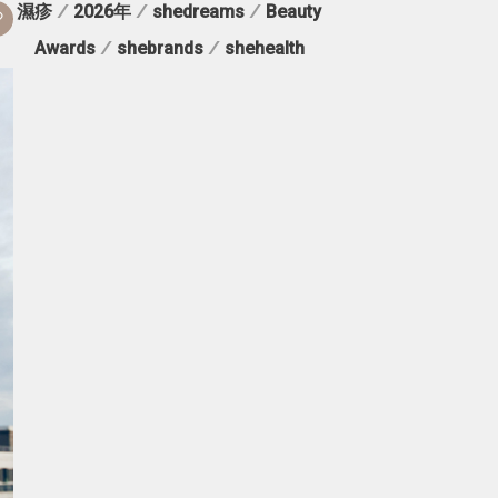
濕疹
/
2026年
/
shedreams
/
Beauty
Awards
/
shebrands
/
shehealth