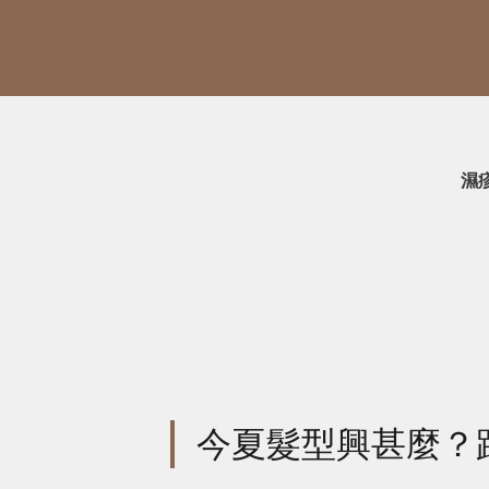
濕
今夏髮型興甚麼？