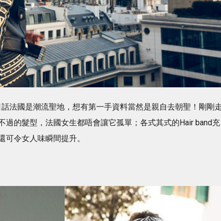
EST成日話法國是潮流聖地，想有第一手資料當然是親自去朝聖！剛剛
的髮型，法國女生都唔會讓它孤單；各式其式的Hair band充
還可令女人味瞬間提升。