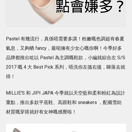
Pastel 有幾流行，真係唔需要多講！粉嫩嘅色調超有春夏
氣息，又夠晒 fancy，最啱擁有少女心嘅你啊！今季好多
品牌都推出咗以 Pastel 為主調嘅鞋款，小編就綜合左 S/S
2017 嘅 4 大 Best Pick 系列，唔洗你左搵右搵，睇落去就
得！
MILLIE'S 和 JIPI JAPA 今季就以天空藍和柔和粉紅為設計
重點，推出多款平底鞋、高跟鞋和 sneakers ，配襯雪紡
材質嘅穿搭就好有女神嘅感覺啦！