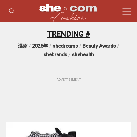
TRENDING #
濕疹
/
2026年
/
shedreams
/
Beauty Awards
/
shebrands
/
shehealth
ADVERTISEMENT