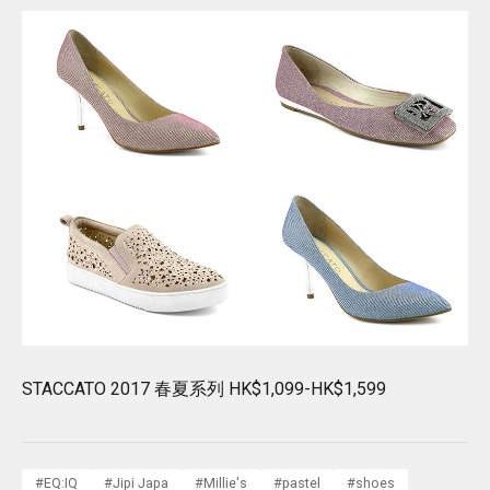
STACCATO 2017 春夏系列 HK$1,099-HK$1,599
#
EQ:IQ
#
Jipi Japa
#
Millie's
#
pastel
#
shoes