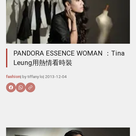
PANDORA ESSENCE WOMAN ：Tina
Leung用熱情看時裝
fashion
| by
tiffany lo
|
2013-12-04