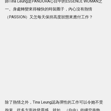
師Tina Leung是PANDORA心目中的ESSENCE WOMAN之
一。身處轉變來得極快的時裝圈子，內心沒有熱情
（PASSION）又怎每天保持高度狀態來應付工作？
除了熱情之外，Tina Leung認為彈性的工作可以令她不受
拘束，從多方面啟發靈感，就如 （自由）的縷空串飾