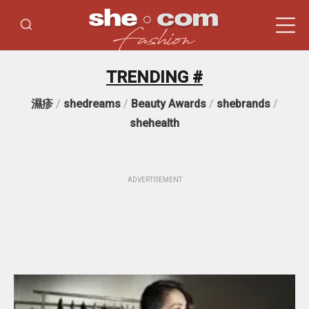
TRENDING #
濕疹
/
shedreams
/
Beauty Awards
/
shebrands
/
shehealth
ADVERTISEMENT