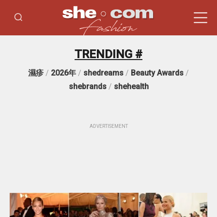
TRENDING #
濕疹
/
2026年
/
shedreams
/
Beauty Awards
/
shebrands
/
shehealth
ADVERTISEMENT