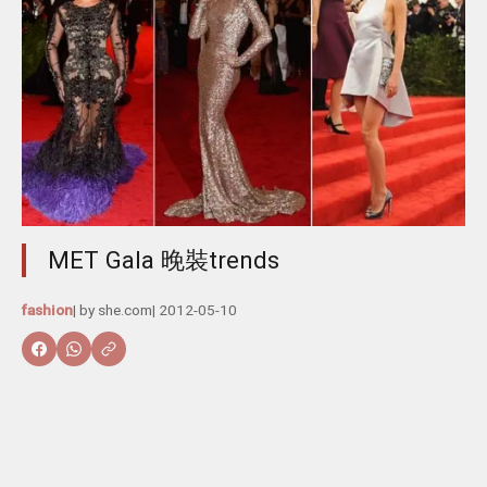
MET Gala 晚裝trends
fashion
| by
she.com
|
2012-05-10