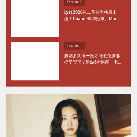
fashion
Lyst 2026第二季時尚榜單出
爐！Chanel 蟬聯冠軍、Miu
Miu 重回前三，全球最搶手單
品 Top 1竟是這頂「運動帽」
搜尋量暴增 4,276%！
fashion
胸圍多久換一次才能避免胸部
提早變形？盤點6大胸圍「老
化」徵兆 日常保養做對1步 能
多穿半年！