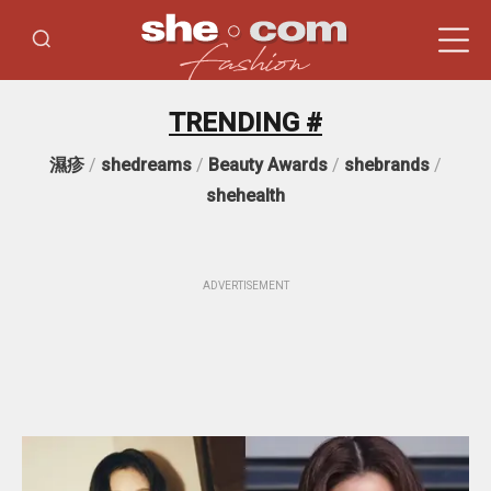
TRENDING #
濕疹
/
shedreams
/
Beauty Awards
/
shebrands
/
shehealth
ADVERTISEMENT