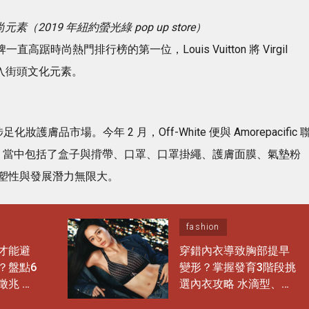
街頭時尚元素（2019 年紐約螢光綠 pop up store）
一直高踞時尚熱門排行榜的第一位，Louis Vuitton 將 Virgil
注入街頭文化元素。
妝護膚品市場。今年 2 月，Off-White 便與 Amorepacific 
化妝盒子，當中包括了盒子與揹帶、口罩、口罩掛繩、護膚面膜、氣墊粉
塑性與發展潛力無限大。
fashion
才能避
穿錯內衣導致胸部提早
？盤點6
變形？掌握發育3階段挑
徵兆 日
選內衣攻略 水滴型、圓
能多穿
錐形胸部這樣選完美承