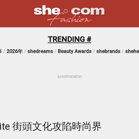
TRENDING #
疹
/
2026年
/
shedreams
/
Beauty Awards
/
shebrands
/
shehe
ADVERTISEMENT
White 街頭文化攻陷時尚界