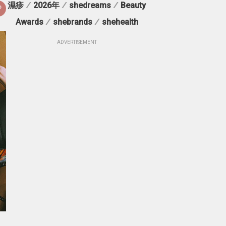
濕疹
/
2026年
/
shedreams
/
Beauty
Awards
/
shebrands
/
shehealth
ADVERTISEMENT