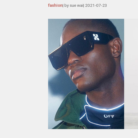
fashion
| by
sue wai
|
2021-07-23