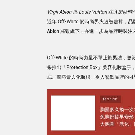
Virgil Abloh 為 Louis Vuitton 注入
近年 Off-White 於時尚界火速被熱捧，品牌
Abloh 羅致旗下，亦進一步為品牌時裝
Off-White 的時尚力量不單止於男裝，更涉足化
乘推出「Protection Box」美容
底、潤唇膏與化妝棉。令人驚歎品牌的可
fashion
胸圍多久換一次
免胸部提早變形
大胸圍「老化」
常保養做對1步 