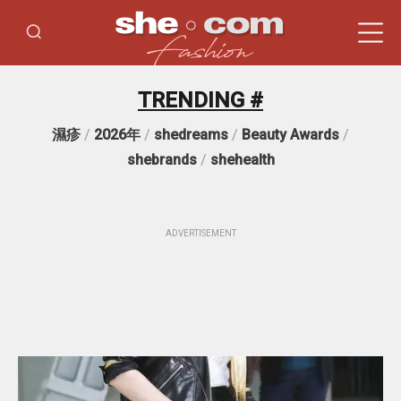
TRENDING #
濕疹
/
2026年
/
shedreams
/
Beauty Awards
/
shebrands
/
shehealth
ADVERTISEMENT