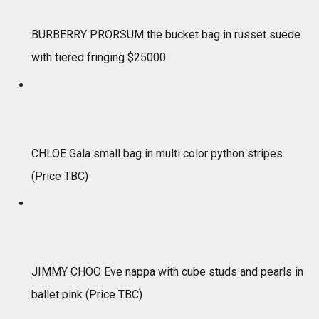
BURBERRY PRORSUM the bucket bag in russet suede
with tiered fringing $25000
CHLOE Gala small bag in multi color python stripes
(Price TBC)
JIMMY CHOO Eve nappa with cube studs and pearls in
ballet pink (Price TBC)