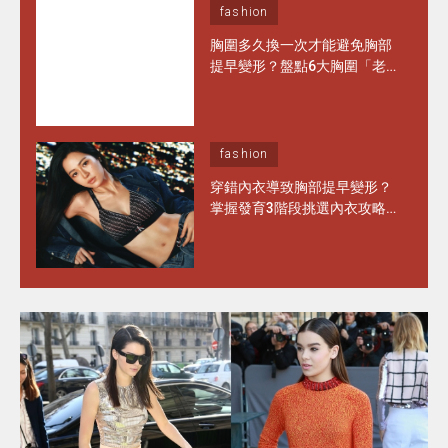
fashion
胸圍多久換一次才能避免胸部
提早變形？盤點6大胸圍「老
化」徵兆 日常保養做對1步 能
多穿半年！
fashion
穿錯內衣導致胸部提早變形？
掌握發育3階段挑選內衣攻略
水滴型、圓錐形胸部這樣選完
美承托不走位！