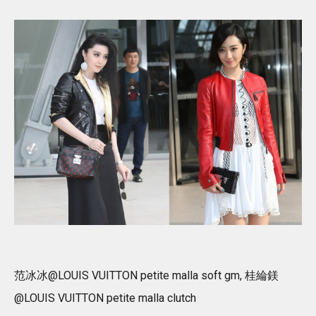
范冰冰@LOUIS VUITTON petite malla soft gm, 桂綸鎂
@LOUIS VUITTON petite malla clutch