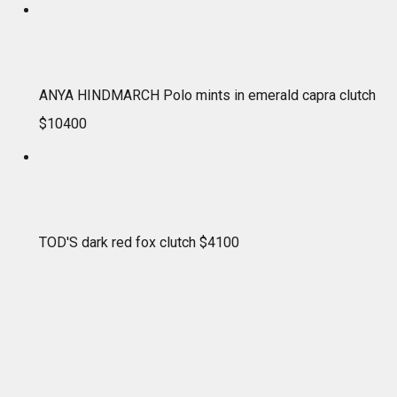
ANYA HINDMARCH Polo mints in emerald capra clutch
$10400
TOD'S dark red fox clutch $4100