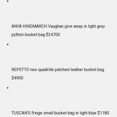
ANYA HINDMARCH Vaughan give away in light grey
python bucket bag $24700
REPETTO neo quadrille patched leather bucket bag
$4900
TUSCAN'S fringe small bucket bag in light blue $1180