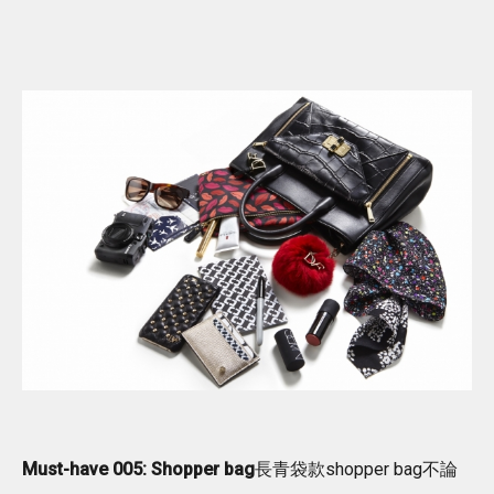
Must-have 005: Shopper bag
長青袋款shopper bag不論