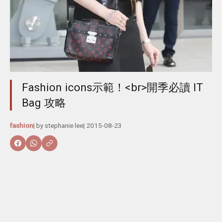
Fashion icons示範！<br>開季必讀 IT
Bag 攻略
fashion
| by
stephanie lee
|
2015-08-23