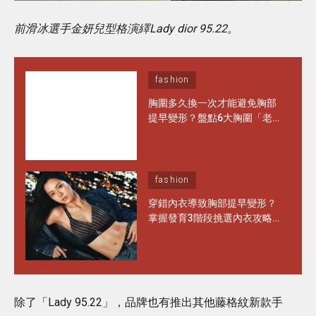
前滑冰選手金妍兒型格演繹Lady dior 95.22。
fashion
胸圍多久換一次才能避免胸部
提早變形？盤點6大胸圍「老
化」徵兆 日常保養做對1步 能
多穿半年！
fashion
穿錯內衣導致胸部提早變形？
掌握發育3階段挑選內衣攻略
水滴型、圓錐形胸部這樣選完
美承托不走位！
除了「Lady 95.22」，品牌也有推出其他藤格紋新款手