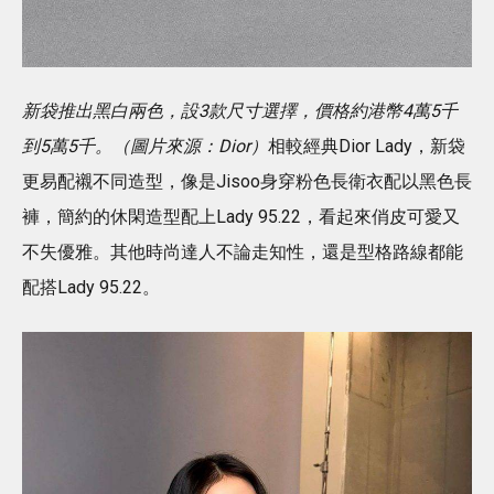
新袋推出黑白兩色，設3款尺寸選擇，價格約港幣4萬5千
到5萬5千。（圖片來源：Dior）
相較經典Dior Lady，新袋
更易配襯不同造型，像是Jisoo身穿粉色長衛衣配以黑色長
褲，簡約的休閑造型配上Lady 95.22，看起來俏皮可愛又
不失優雅。其他時尚達人不論走知性，還是型格路線都能
配搭Lady 95.22。