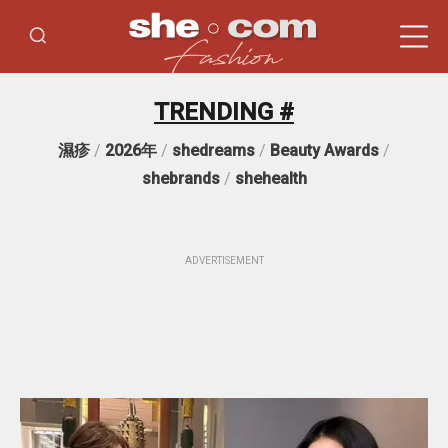
TRENDING #
濕疹
/
2026年
/
shedreams
/
Beauty Awards
/
shebrands
/
shehealth
ADVERTISEMENT