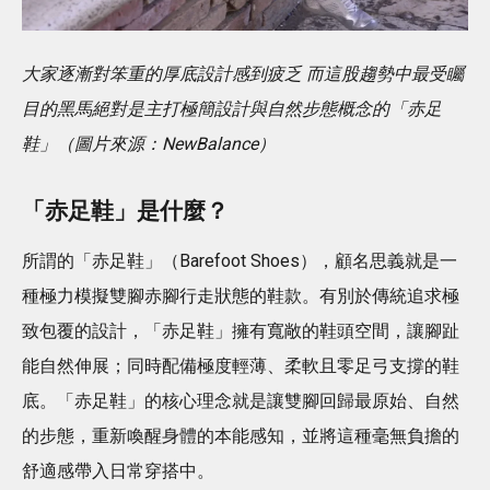
大家逐漸對笨重的厚底設計感到疲乏 而這股趨勢中最受矚
目的黑馬絕對是主打極簡設計與自然步態概念的「赤足
鞋」（圖片來源：NewBalance）
「赤足鞋」是什麼？
所謂的「赤足鞋」（Barefoot Shoes），顧名思義就是一
種極力模擬雙腳赤腳行走狀態的鞋款。有別於傳統追求極
致包覆的設計，「赤足鞋」擁有寬敞的鞋頭空間，讓腳趾
能自然伸展；同時配備極度輕薄、柔軟且零足弓支撐的鞋
底。「赤足鞋」的核心理念就是讓雙腳回歸最原始、自然
的步態，重新喚醒身體的本能感知，並將這種毫無負擔的
舒適感帶入日常穿搭中。