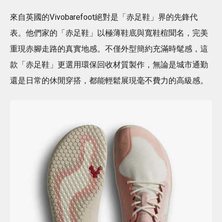
來自英國的Vivobarefoot絕對是「赤足鞋」界的先鋒代
表。他們家的「赤足鞋」以極薄鞋底與寬鞋楦聞名，完美
重現赤腳走路的真實地感。不僅外型簡約充滿時髦感，這
款「赤足鞋」更選用環保回收材質製作，無論是城市通勤
還是日常的休閒穿搭，都能輕鬆展現毫不費力的高級感。