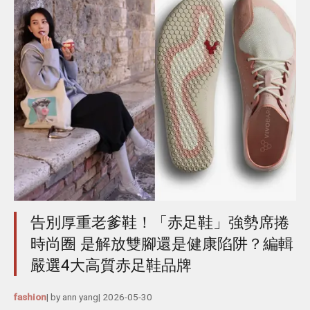
告別厚重老爹鞋！「赤足鞋」強勢席捲
時尚圈 是解放雙腳還是健康陷阱？編輯
嚴選4大高質赤足鞋品牌
fashion
| by
ann yang
|
2026-05-30