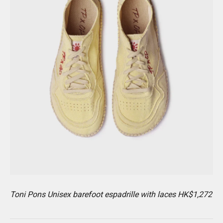
Toni Pons Unisex barefoot espadrille with laces HK$1,272