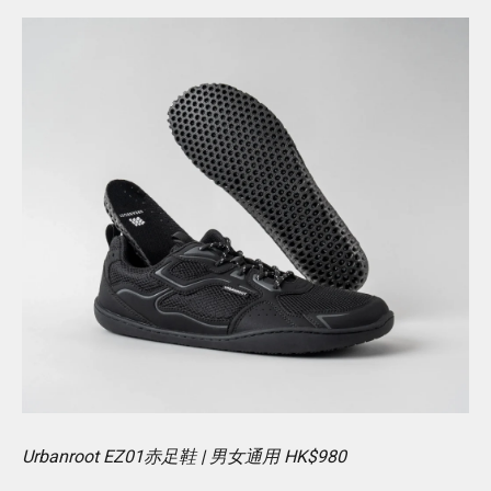
Urbanroot EZ01赤足鞋 | 男女通用 HK$980