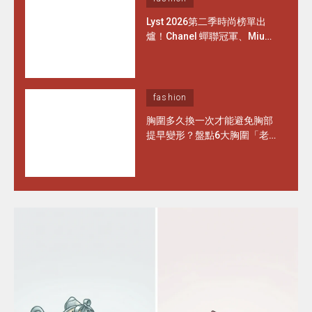
Lyst 2026第二季時尚榜單出
爐！Chanel 蟬聯冠軍、Miu
Miu 重回前三，全球最搶手單
品 Top 1竟是這頂「運動帽」
搜尋量暴增 4,276%！
fashion
胸圍多久換一次才能避免胸部
提早變形？盤點6大胸圍「老
化」徵兆 日常保養做對1步 能
多穿半年！