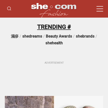
TRENDING #
濕疹
/
shedreams
/
Beauty Awards
/
shebrands
/
shehealth
ADVERTISEMENT