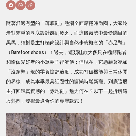
隨著舒適有型的「薄底鞋」熱潮全面席捲時尚圈，大家逐
漸對笨重的厚底設計感到疲乏，而這股趨勢中最受矚目的
黑馬，絕對是主打極簡設計與自然步態概念的「赤足鞋」
（Barefoot shoes）！過去，這類鞋款大多只在極簡跑者
和瑜伽愛好者的小眾圈子裡流傳；但現在，它憑藉著宛如
「沒穿鞋」般的零負擔舒適度，成功打破機能與日常休閒
的界線，成為本季最具話題性的慵懶時髦新寵。到底這股
主打回歸真實感的「赤足鞋」魅力何在？以下一起拆解這
股熱潮，發掘最適合你的專屬款式！