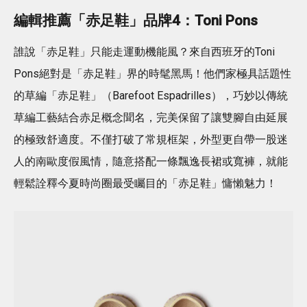
編輯推薦「赤足鞋」品牌4：Toni Pons
誰說「赤足鞋」只能走運動機能風？來自西班牙的Toni
Pons絕對是「赤足鞋」界的時髦黑馬！他們家極具話題性
的草編「赤足鞋」（Barefoot Espadrilles），巧妙以傳統
草編工藝結合赤足概念聞名，完美保留了讓雙腳自由延展
的極致舒適度。不僅打破了常規框架，外型更自帶一股迷
人的南歐度假風情，隨意搭配一條飄逸長裙或寬褲，就能
輕鬆詮釋今夏時尚圈最受矚目的「赤足鞋」慵懶魅力！