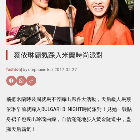
蔡依琳霸氣踩入米蘭時尚派對
fashion
| by
stephanie lee
|
2017-02-27
飛抵米蘭時裝周就馬不停蹄出席各大活動，天后級人馬蔡
依琳早前就踩入BULGARI B. NIGHT時尚派對！見她一襲貼
身裙子包裹出玲瓏曲線，自信滿滿地步入黃金隧道中，盡
顯天后霸氣！