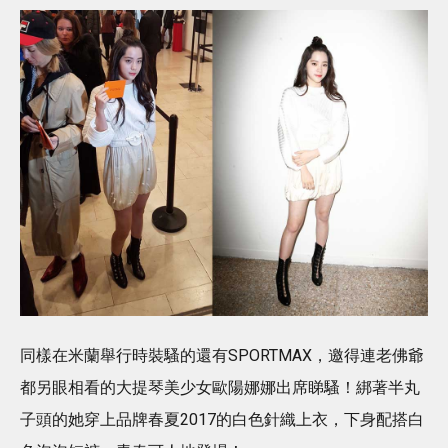
同樣在米蘭舉行時裝騷的還有SPORTMAX，邀得連老佛爺
都另眼相看的大提琴美少女歐陽娜娜出席睇騷！綁著半丸
子頭的她穿上品牌春夏2017的白色針織上衣，下身配搭白