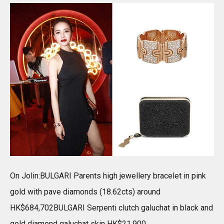
On Jolin:BULGARI Parents high jewellery bracelet in pink
gold with pave diamonds (18.62cts) around
HK$684,702BULGARI Serpenti clutch galuchat in black and
gold diamond galuchat skin HK$21,900