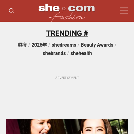
TRENDING #
濕疹
/
2026年
/
shedreams
/
Beauty Awards
/
shebrands
/
shehealth
ADVERTISEMENT