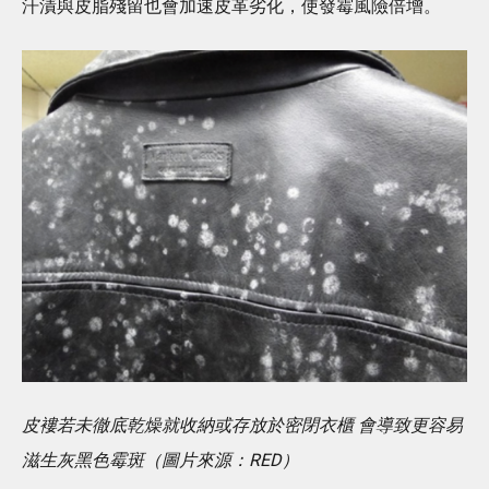
汗漬與皮脂殘留也會加速皮革劣化，使發霉風險倍增。
皮褸若未徹底乾燥就收納或存放於密閉衣櫃 會導致更容易
滋生灰黑色霉斑（圖片來源：RED）