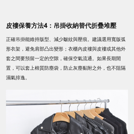
皮褸保養方法4：吊掛收納替代折疊堆壓
正確吊掛能維持版型、減少皺紋與壓痕。建議選用寬版弧
形衣架，避免肩部凸出變形；衣櫃內皮褸與皮褸或其他外
套之間要預留一定的空隙，確保空氣流通。如果長期閒
置，可以套上棉質防塵袋，防止灰塵黏附之外，也不阻隔
濕氣排逸。