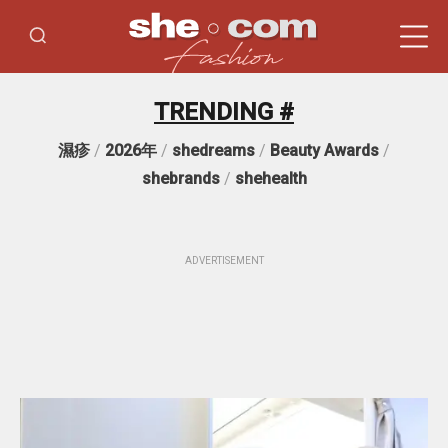
TRENDING #
濕疹
/
2026年
/
shedreams
/
Beauty Awards
/
shebrands
/
shehealth
ADVERTISEMENT