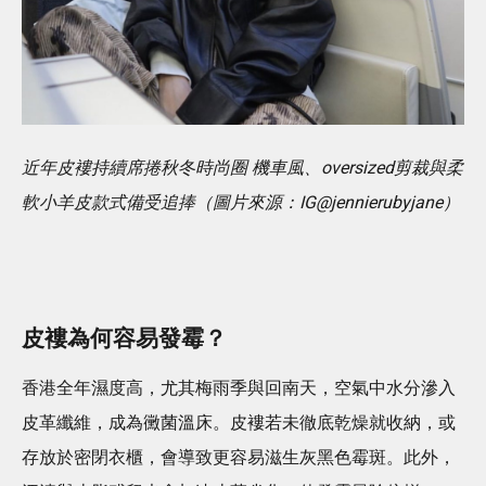
近年皮褸持續席捲秋冬時尚圈 機車風、oversized剪裁與柔
軟小羊皮款式備受追捧（圖片來源：IG@jennierubyjane）
皮褸為何容易發霉？
香港全年濕度高，尤其梅雨季與回南天，空氣中水分滲入
皮革纖維，成為黴菌溫床。皮褸若未徹底乾燥就收納，或
存放於密閉衣櫃，會導致更容易滋生灰黑色霉斑。此外，