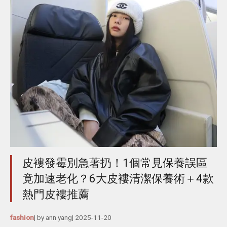
皮褸發霉別急著扔！1個常見保養誤區
竟加速老化？6大皮褸清潔保養術＋4款
熱門皮褸推薦
fashion
| by
ann yang
|
2025-11-20