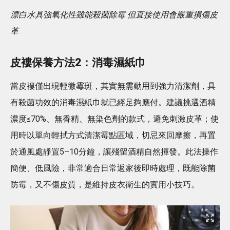
漂白水具強氧化性雖能殺菌除霉 但直接使用會嚴重損傷皮
革
皮褸保養方法2：消毒濕紙巾
當皮褸僅出現輕微霉斑，其實無需動用到強力清潔劑，具
有殺菌功效的消毒濕紙巾就已經足夠應付。建議挑選酒精
濃度≤70%、無香精、無染色劑的款式，避免刺激皮革；使
用時以單向輕拭方式清潔霉點區域，切忌來回摩擦，再置
於通風處靜置5–10分鐘，讓殘留酒精自然揮發。此法操作
簡便、低風險，非常適合日常返家後即時處理，既能除菌
防霉，又不傷皮質，是維持皮衣衛生的實用小技巧。