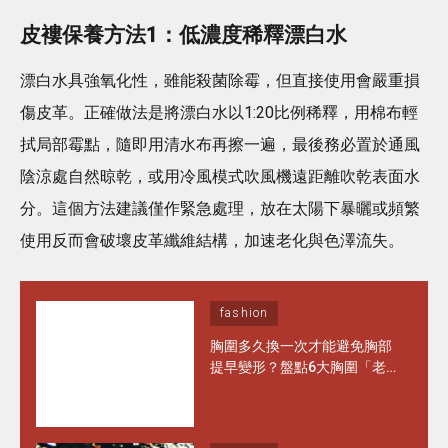
皮褸保養方法1：低濃度稀釋漂白水
漂白水具強氧化性，雖能殺菌除霉，但直接使用會嚴重損
傷皮革。正確做法是將漂白水以1:20比例稀釋，用棉布輕
拭局部霉點，隨即用清水布再擦一遍，最後務必置於通風
陰涼處自然晾乾，或用冷風模式吹風機遠距離吹乾表面水
分。這個方法建議僅作緊急處理，放在太陽下暴曬或頻繁
使用反而會破壞皮革纖維結構，加速老化與色澤流失。
fashion
胸圍多久換一次才能避免胸部
提早變形？盤點6大胸圍「老
化」徵兆 日常保養做對1步 能
多穿半年！