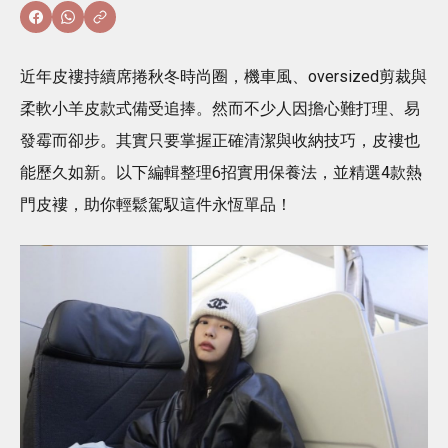
近年皮褸持續席捲秋冬時尚圈，機車風、oversized剪裁與
柔軟小羊皮款式備受追捧。然而不少人因擔心難打理、易
發霉而卻步。其實只要掌握正確清潔與收納技巧，皮褸也
能歷久如新。以下編輯整理6招實用保養法，並精選4款熱
門皮褸，助你輕鬆駕馭這件永恆單品！