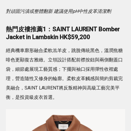
對頑固污漬或整體翻新 建議使用pH中性皮革清潔劑
熱門皮褸推薦1：SAINT LAURENT Bomber
Jacket in Lambskin HK$59,200
經典機車廓形融合柔軟羔羊皮，跳脫傳統黑色，溫潤焦糖
啡色更顯復古雅緻。立領設計搭配前襟按鈕與兩側翻蓋口
袋，細節處展現工藝質感；下擺與袖口採用彈性收褶處
理，營造隨性又修身的輪廓。柔軟皮革觸感與簡約剪裁完
美融合，SAINT LAURENT將反叛精神與高級工藝完美平
衡，是投資級皮衣首選。