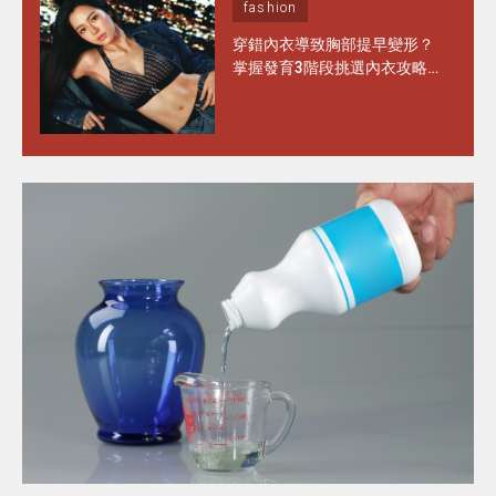
fashion
穿錯內衣導致胸部提早變形？
掌握發育3階段挑選內衣攻略
水滴型、圓錐形胸部這樣選完
美承托不走位！