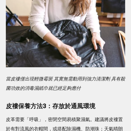
當皮褸僅出現輕微霉斑 其實無需動用到強力清潔劑 具有殺
菌功效的消毒濕紙巾就已經足夠應付
皮褸保養方法3：存放於通風環境
皮革需要「呼吸」，密閉空間易積聚濕氣。建議將皮褸置
於有對流風的衣帽間，或搭配除濕機、防潮珠；天氣晴朗