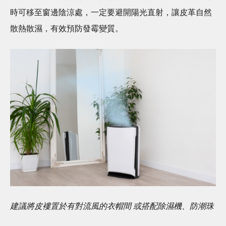
時可移至窗邊陰涼處，一定要避開陽光直射，讓皮革自然
散熱散濕，有效預防發霉變質。
建議將皮褸置於有對流風的衣帽間 或搭配除濕機、防潮珠