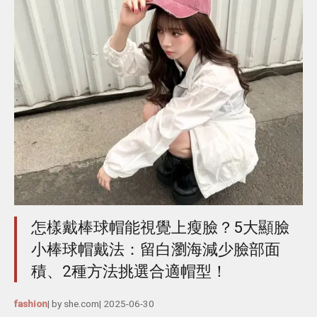
怎樣戴棒球帽能視覺上瘦臉？5大顯臉
小棒球帽戴法：留白瀏海減少臉部面
積、2種方法挑選合適帽型！
fashion
| by
she.com
|
2025-06-30