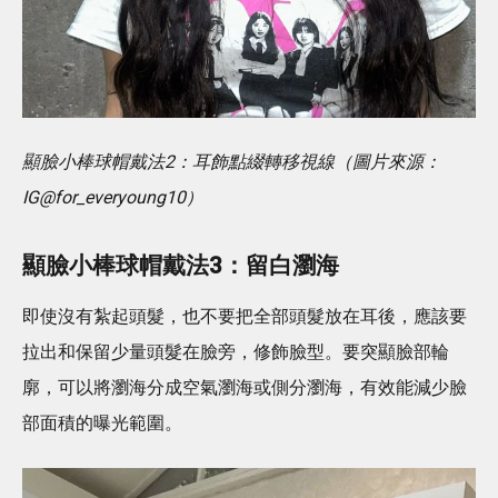
顯臉小棒球帽戴法2：耳飾點綴轉移視線（圖片來源：
IG@for_everyoung10）
顯臉小棒球帽戴法3：
留白瀏海
即使沒有紮起頭髮，也不要把全部頭髮放在耳後，應該要
拉出和保留少量頭髮在臉旁，修飾臉型。要突顯臉部輪
廓，可以將瀏海分成空氣瀏海或側分瀏海，有效能減少臉
部面積的曝光範圍。