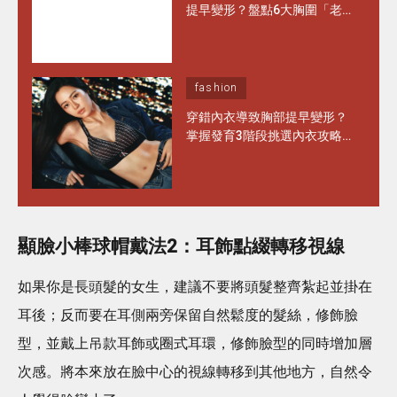
提早變形？盤點6大胸圍「老
化」徵兆 日常保養做對1步 能
多穿半年！
fashion
穿錯內衣導致胸部提早變形？
掌握發育3階段挑選內衣攻略
水滴型、圓錐形胸部這樣選完
美承托不走位！
顯臉小棒球帽戴法2：
耳飾點綴轉移視線
如果你是長頭髮的女生，建議不要將頭髮整齊紮起並掛在
耳後；反而要在耳側兩旁保留自然鬆度的髮絲，修飾臉
型，並戴上吊款耳飾或圈式耳環，修飾臉型的同時增加層
次感。將本來放在臉中心的視線轉移到其他地方，自然令