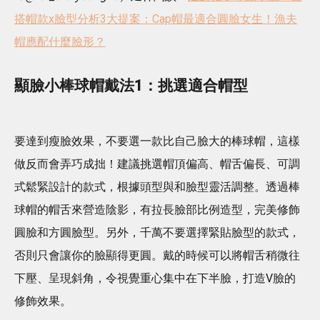
搭帽款x臉型分析3大提案：Cap帽最適合圓臉女生！漁夫
帽應配什麼臉形？
顯臉小棒球帽戴法1：挑選適合
帽型
要達到瘦臉效果，不要選一款比自己臉大的棒球帽，這樣
做反而會弄巧成拙！建議挑選帽頂偏高、帽舌偏長、可調
式鬆緊設計的款式，根據頭型與和臉型靈活調整。透過棒
球帽的帽舌來營造陰影，有拉長臉部比例造型，完美修飾
圓臉和方圓臉型。另外，千萬不要選擇緊貼臉型的款式，
否則只會讓你的臉顯得更圓。戴的時候可以將帽舌稍微往
下壓、呈現斜角，令視覺重心集中在下半臉，打造V臉的
修飾效果。