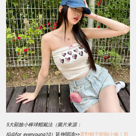
5大顯臉小棒球帽戴法（圖片來源：
IG@for_everyoung10）
延伸閱讀>>
選對帽子即顯小臉！百