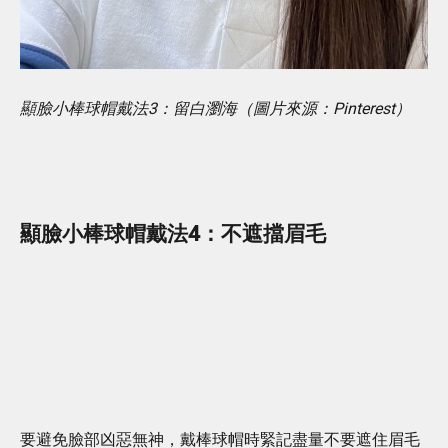
顯臉小棒球帽戴法3：留白瀏海（圖片來源：Pinterest）
顯臉小棒球帽戴法4：
不遮擋眉毛
要避免臉部凶惡無神，戴棒球帽時緊記盡量不要遮住眉毛