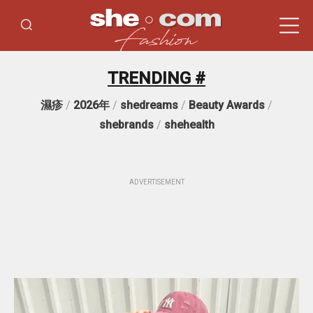
TRENDING #
濕疹
/
2026年
/
shedreams
/
Beauty Awards
/
shebrands
/
shehealth
ADVERTISEMENT