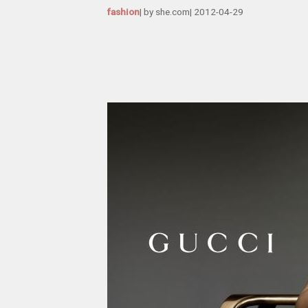
fashion
| by
she.com
|
2012-04-29