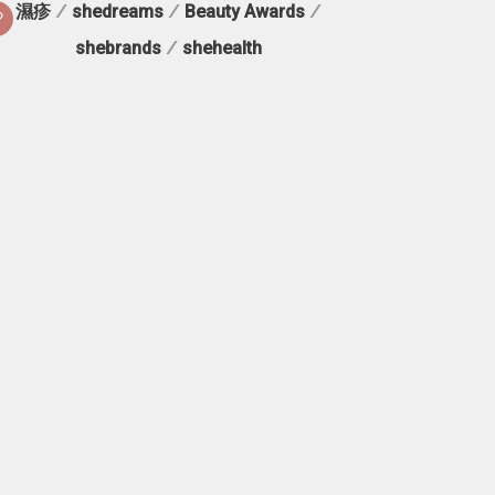
濕疹
/
shedreams
/
Beauty Awards
/
shebrands
/
shehealth