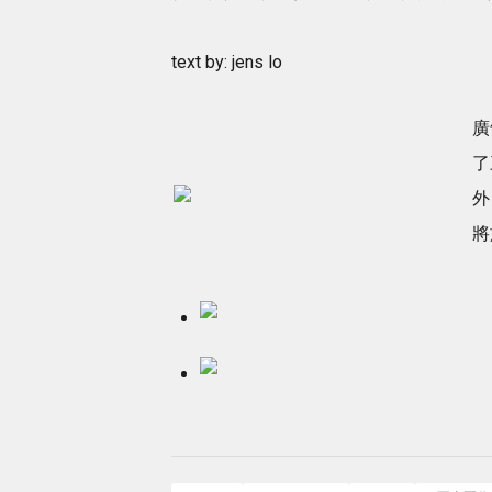
text by: jens lo
廣
了
外
將