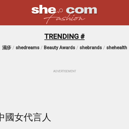
TRENDING #
濕疹
/
shedreams
/
Beauty Awards
/
shebrands
/
shehealth
ADVERTISEMENT
首位中國女代言人