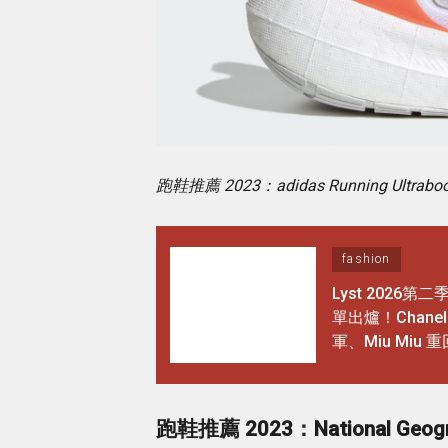
跑鞋推薦 2023：adidas Running Ultraboos
fashion
Lyst 2026第
單出爐！Chane
軍、Miu Miu 
三，全球最搶手
Top 1竟是這頂
帽」 搜尋量暴
跑鞋推薦
2023
：National Geog
4,276%！