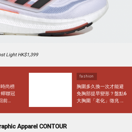
t Light HK$1,399
fashion
二季時尚榜
胸圍多久換一次才能避
l 蟬聯冠
免胸部提早變形？盤點6
重回前
大胸圍「老化」徵兆 日
單品
常保養做對1步 能多穿
「運動
半年！
增
raphic Apparel CONTOUR