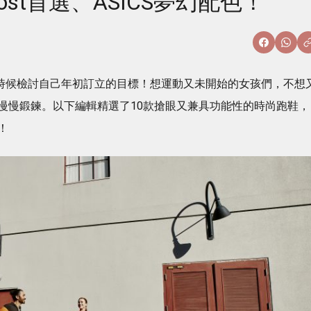
aboost首選、ASICS夢幻配色！
，是時候檢討自己年初訂立的目標！想運動又未開始的女孩們，不想
慢慢鍛鍊。以下編輯精選了10款搶眼又兼具功能性的時尚跑鞋，
！