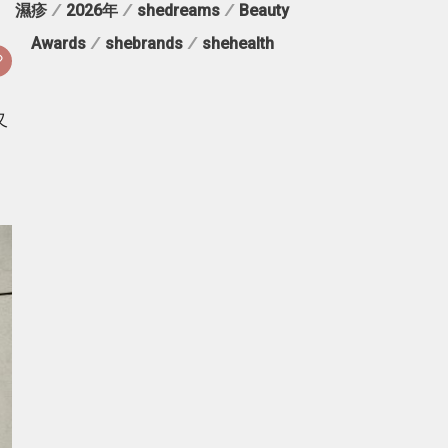
濕疹
/
2026年
/
shedreams
/
Beauty
Awards
/
shebrands
/
shehealth
又