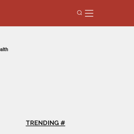
alth
TRENDING #