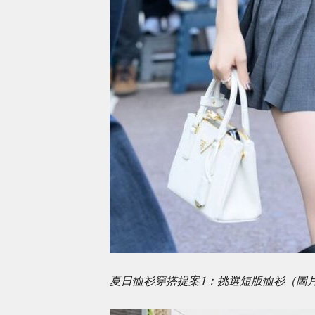
夏日恤衫穿搭提案1：挑選短版恤衫（圖片