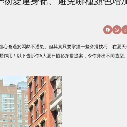
e款加一物變連身裙、避免哪種顏色增
擔心會過於悶熱不透氣。但其實只要掌握一些穿搭技巧，在夏天
曬作用！以下告訴你5大夏日恤衫穿搭提案，令你穿出不同造型