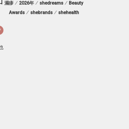
加
濕疹
/
2026年
/
shedreams
/
Beauty
Awards
/
shebrands
/
shehealth
也
。