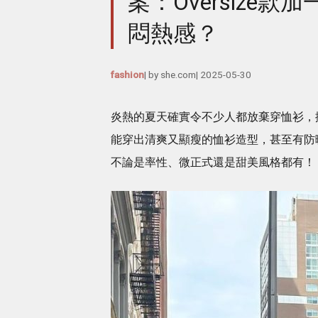
案：Oversiz
悶熱感？
fashion
| by
she.com
|
2025-05-30
炎熱的夏天確實令不少人都放棄穿恤衫，
能穿出清爽又顯瘦的恤衫造型，甚至有防
不論是率性、微正式還是甜美風格都有！