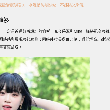
驟避免變形縮水：水溫是防皺關鍵、不能陽光曝曬
恤衫
，一定是首選短版設計的恤衫！像金采源和Mina一樣搭配高腰褲
悶熱感和展現腰部線條；同時能拉長腿部比例，瞬間增高。建議
穿著更舒適！