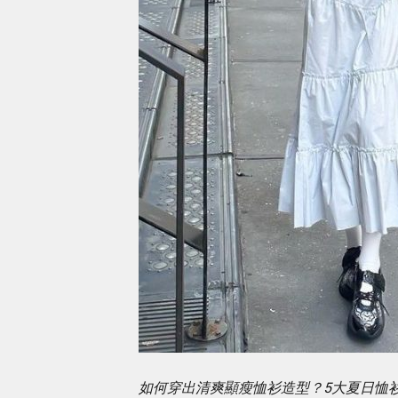
如何穿出清爽顯瘦恤衫造型？5大夏日恤衫穿搭提