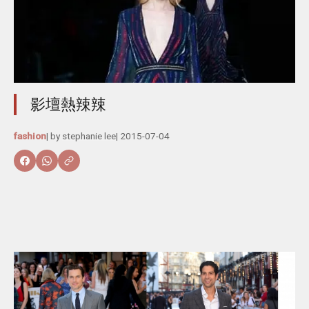
影壇熱辣辣
fashion
| by
stephanie lee
|
2015-07-04