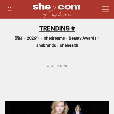
TRENDING #
濕疹
/
2026年
/
shedreams
/
Beauty Awards
/
shebrands
/
shehealth
ADVERTISEMENT