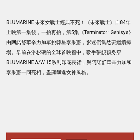
BLUMARINE 未來女戰士經典不死！《未來戰士》自84年
上映第一集後，一拍再拍，第5集《Terminator : Genisys》
由阿諾舒華辛力加單挑韓星李秉憲，影迷們當然要繼續捧
場。早前在洛杉磯的全球首映禮中，歌手張靚穎身穿
BLUMARINE A/W 15系列印花長裙，與阿諾舒華辛力加和
李秉憲一同亮相，盡顯飄逸女神風格。