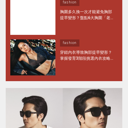
fashion
胸圍多久換一次才能避免胸部
提早變形？盤點6大胸圍「老
化」徵兆 日常保養做對1步 能
多穿半年！
fashion
穿錯內衣導致胸部提早變形？
掌握發育3階段挑選內衣攻略
水滴型、圓錐形胸部這樣選完
美承托不走位！