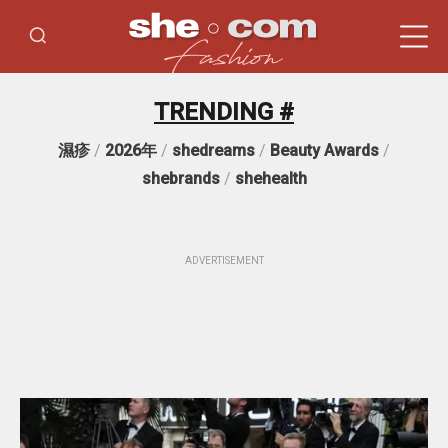
TRENDING #
濕疹
/
2026年
/
shedreams
/
Beauty Awards
/
shebrands
/
shehealth
ADVERTISEMENT