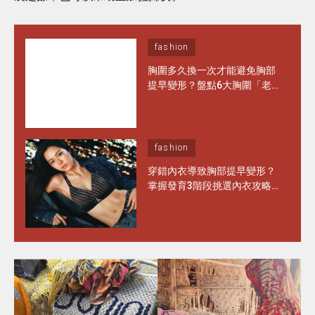
fashion
胸圍多久換一次才能避免胸部
提早變形？盤點6大胸圍「老
化」徵兆 日常保養做對1步 能
多穿半年！
fashion
穿錯內衣導致胸部提早變形？
掌握發育3階段挑選內衣攻略
水滴型、圓錐形胸部這樣選完
美承托不走位！