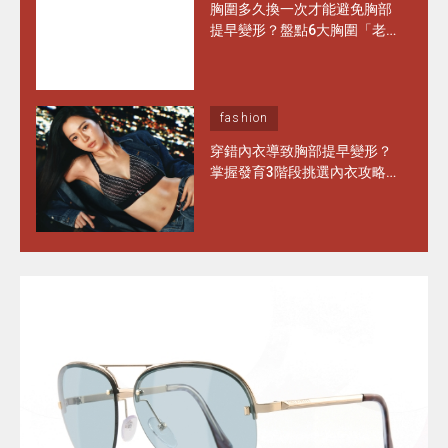
胸圍多久換一次才能避免胸部
提早變形？盤點6大胸圍「老
化」徵兆 日常保養做對1步 能
多穿半年！
fashion
穿錯內衣導致胸部提早變形？
掌握發育3階段挑選內衣攻略
水滴型、圓錐形胸部這樣選完
美承托不走位！