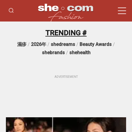
TRENDING #
濕疹
/
2026年
/
shedreams
/
Beauty Awards
/
shebrands
/
shehealth
ADVERTISEMENT