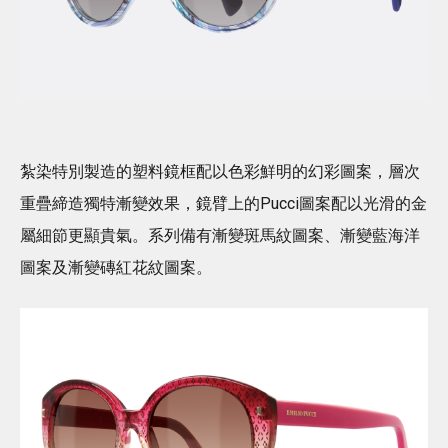
紮染特別製造的塑料鏡框配以色彩鮮明的幻彩圖案，層次
重疊締造獨特漸變效果，鏡臂上的Pucci圖案配以光滑的金
屬細節更顯貴氣。系列備有漸變斑馬紋圖案、漸變藍海洋
圖案及漸變磚紅花紋圖案。