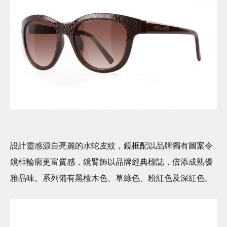
設計靈感源自亮麗的水蛇皮紋，鏡框配以品牌獨有圖案令
鏡框輪廓更富質感，鏡臂飾以品牌經典標誌，倍添成熟優
雅品味。系列備有黑檀木色、草綠色、粉紅色及深紅色。