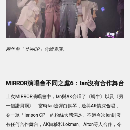
兩年前「登神CP」合體表演。
MIRROR演唱會不同之處6：Ian沒有合作舞台
上次MIRROR演唱會中，Ian與AK合唱了《蝸牛》以及《另
一個諾貝爾》，當時Ian邊彈白鋼琴，邊與AK情深合唱，
令一眾「Ianson CP」的粉絲大感滿足。不過今次Ian則沒
有任何合作舞台，AK轉移和Lokman、Alton等人合作，令