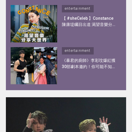
entertainment
【 #sheCeleb 】Constance
陳康堤矚目出道 渴望音樂分享
大世界！憑歌顯個性？自爆私
下另一面！
entertainment
《暴君的廚師》李彩玟爆紅獲
30部劇本邀約！你可能不知道
的李彩玟10件事︰顏值撞樣宋
江、被稱為港版193！健碩身
材靠2種運動練出粗壯手臂！