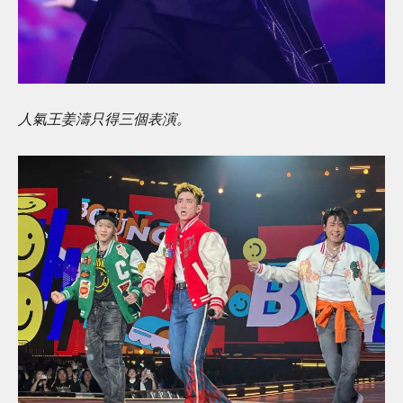
人氣王姜濤只得三個表演。