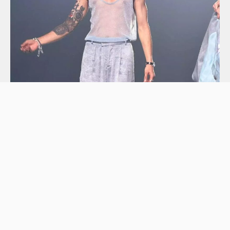
AK透紗上衣露出結實腹肌！