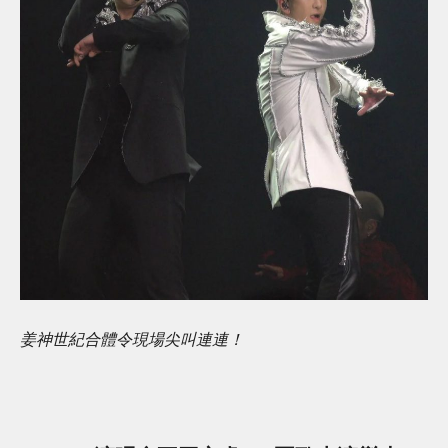
姜神世紀合體令現場尖叫連連！