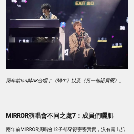
兩年前Ian與AK合唱了《蝸牛》以及《另一個諾貝爾》。
MIRROR演唱會不同之處7：成員們曬肌
兩年前MIRROR演唱會12子都穿得密密實實，沒有露出肌