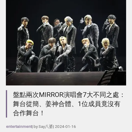
盤點兩次MIRROR演唱會7大不同之處：
舞台從簡、姜神合體、1位成員竟沒有
合作舞台！
entertainment
| by
Say八婆
|
2024-01-16