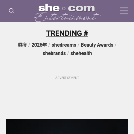
TRENDING #
濕疹
/
2026年
/
shedreams
/
Beauty Awards
/
shebrands
/
shehealth
ADVERTISEMENT