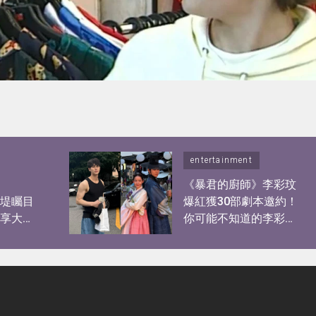
entertainment
】
《暴君的廚師》李彩玟
陳康堤矚目
爆紅獲30部劇本邀約！
分享大世
你可能不知道的李彩玟
？自爆
10件事︰顏值撞樣宋
江、被稱為港版193！
健碩身材靠2種運動練出
粗壯手臂！