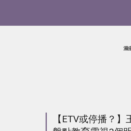
濕
【ETV或停播？