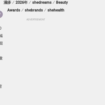
濕疹
/
2026年
/
shedreams
/
Beauty
Awards
/
shebrands
/
shehealth
ADVERTISEMENT
0
幅
固
童
育