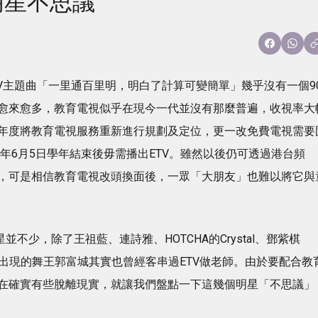
明星不思議
TV主題曲「一里通百里明，明白了計算可變簡單」幾乎沒有一個9
愈來愈多，教育電視似乎在現今一代並沒有那麼普遍，收視率大
年度將教育電視服務重新進行規劃及定位，更一改免費電視需要
0年6月5日學年結束後毋需播出ETV。雖然以後仍可透過港台頻
V，可是相信教育電視改頭換面後，一眾「大朋友」也難以將它與
不少，除了王祖藍、連詩雅、HOTCHA的Crystal、鄧紫棋
出現的舞王郭富城其實也曾經客串過ETV做老師。由於要配合教
在確實有些脫離現實，就讓我們盤點一下這幾個明星「不思議」