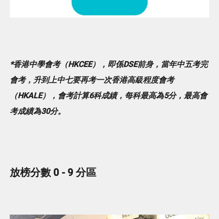
*香港中學會考（HKCEE），即係DSE前身，當年中五考完
會考，升到上中七要再考一次香港高級程度會考
（HKALE），會考計算6科成績，每科最高為5分，最高會
考成績為30分。
放榜分數 0 - 9 分區