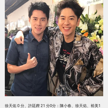
徐天佑 0 分、許廷鏗 21 分0分：陳小春、徐天佑、裕美1