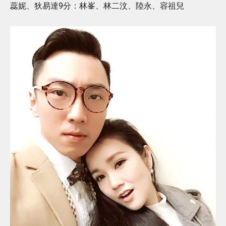
蕊妮、狄易達9分：林峯、林二汶、陸永、容祖兒