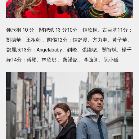
鍾欣桐 10 分、關智斌 13 分10分：鍾欣桐、古巨基11分：
劉德華、王祖藍 、陶傑12分：鍾舒漫、方力申、黃子華、
鄧麗欣13分：Angelababy、釗峰、張繼聰、關智斌、楊千
嬅14分：傅穎、林欣彤 、黎諾懿 、李逸朗、阮小儀