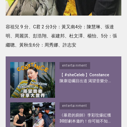
容祖兒 9 分、C君 2 分3分：黃又南4分：陳慧琳、張達
明、周麗淇、彭浩翔、崔建邦、杜文澤、楊怡、5分：張
繼聰、黃秋生6分：周秀娜、許志安
entertainment
【 #sheCeleb 】Constance
陳康堤矚目出道 渴望音樂分享
大世界！憑歌顯個性？自爆私
下另一面！
entertainment
《暴君的廚師》李彩玟爆紅獲
30部劇本邀約！你可能不知道
的李彩玟10件事︰顏值撞樣宋