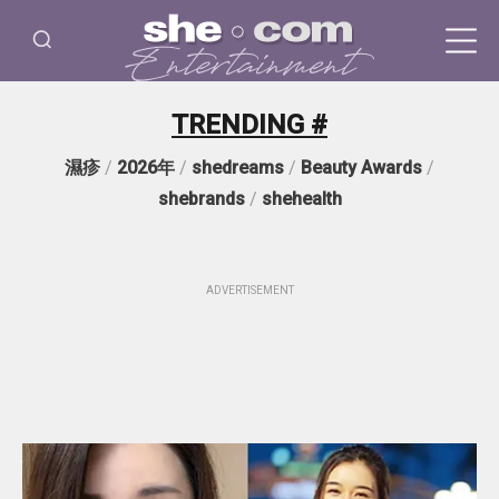
TRENDING #
濕疹
/
2026年
/
shedreams
/
Beauty Awards
/
shebrands
/
shehealth
ADVERTISEMENT