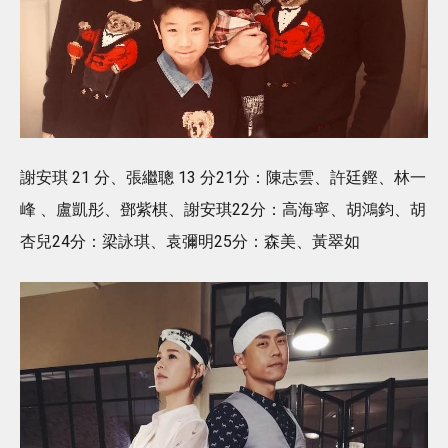
謝安琪 21 分、張繼聰 13 分21分：陳志雲、許廷鏗、林一
峰 、盧凱彤、鄧紫棋、謝安琪22分：高海寧、胡鴻鈞、胡
杏兒24分：梁詠琪、袁彌明25分：森美、黃翠如