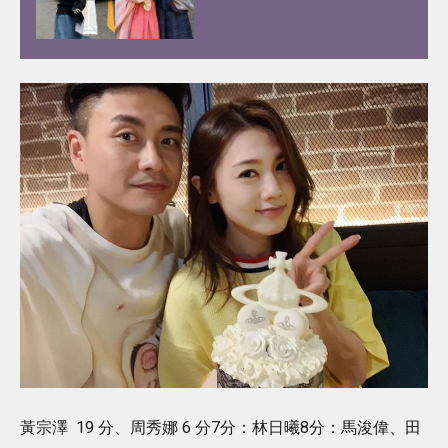
江、被稱為港版193！健碩身
材靠2種運動練出粗壯手臂！
黃宗澤 19 分、周秀娜 6 分7分：林日曦8分：馬浚偉、田