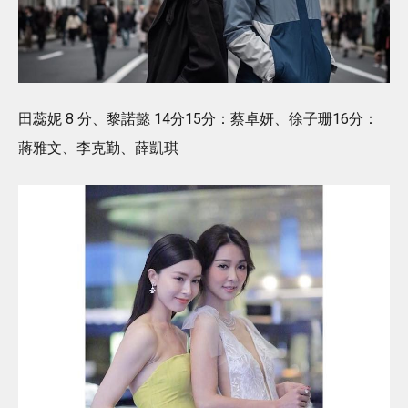
田蕊妮 8 分、黎諾懿 14分15分：蔡卓妍、徐子珊16分：
蔣雅文、李克勤、薛凱琪