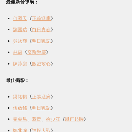
最佳新晉導演︰
何爵天
《
正義迴廊
》
劉國瑞
《
白日青春
》
吳炫輝
《
明日戰記
》
林森
《
窄路微塵
》
陳詠燊
《
飯戲攻心
》
最佳攝影︰
梁祐暢
《
正義迴廊
》
伍啟銘
《
明日戰記
》
秦鼎昌
、
蒙青
、
徐少江
《
風再起時
》
鄭兆強
《
神探大戰
》