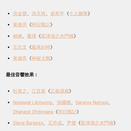
洪金寶
、
洪天祥
、
袁和平
《
七人樂隊
》
黃偉亮
《
明日戰記
》
林峰
、
董瑋
《
長津湖之水門橋
》
王志文
《
風再起時
》
黃偉亮
《
神探大戰
》
最佳音響效果︰
杜篤之
、
江宜真
《
正義迴廊
》
Nopawat Likitwong
、
游國樑
、
Sarunyu Nurnsai
、
Dhanarat Dhitirojana
《
明日戰記
》
Steve Burgess
、
王丹戎
、
尹傑
《
長津湖之水門橋
》