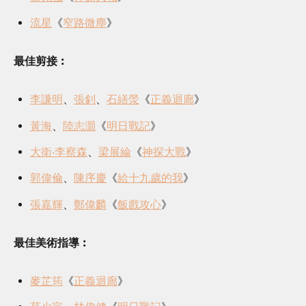
流星
《
窄路微塵
》
最佳剪接︰
李謙明
、
張釗
、
石繕滎
《
正義迴廊
》
黃海
、
陸志灝
《
明日戰記
》
大衛‧李察森
、
梁展綸
《
神探大戰
》
郭偉倫
、
陳序慶
《
給十九歲的我
》
張嘉輝
、
鄭偉麟
《
飯戲攻心
》
最佳美術指導︰
麥芷筠
《
正義迴廊
》