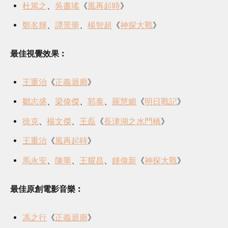
杜篤之
、
吳書瑤
《
風再起時
》
鄭名輝
、
譚景華
、
楊智超
《
神探大戰
》
最佳視覺效果︰
王重治
《
正義迴廊
》
鄒志盛
、
梁偉傑
、
郭泰
、
羅慧媚
《
明日戰記
》
徐克
、
楊文傑
、
王磊
《
長津湖之水門橋
》
王重治
《
風再起時
》
馬永安
、
陳華
、
王耀昌
、
鍾偉新
《
神探大戰
》
最佳原創電影音樂︰
馮之行
《
正義迴廊
》