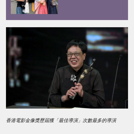
的李彩玟10件事︰顏值撞樣宋
江、被稱為港版193！健碩身
材靠2種運動練出粗壯手臂！
香港電影金像獎歷屆獲「最佳導演」次數最多的導演