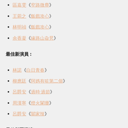
區嘉雯
《
窄路微塵
》
王菀之
《
飯戲攻心
》
林明禎
《
飯戲攻心
》
余香凝
《
緣路山旮旯
》
最佳新演員︰
林諾
《
白日青春
》
柳應廷
《
阿媽有咗第二個
》
呂爵安
《
過時·過節
》
周漢寧
《
燈火闌珊
》
呂爵安
《
闔家辣
》