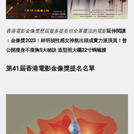
香港電影金像獎歷屆最多提名但全軍覆沒的電影
延伸閱讀
︰金像獎2023︱林明禎性感女神熬出頭成實力派演員！曾
公開瘦身不瘦胸5大秘訣 造型照大曬22寸螞蟻腰
第41屆香港電影金像獎提名名單