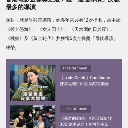
最多的導演
無錯！就是許鞍華導演，她多年來共有12次提名，當中憑
《投奔怒海》、《女人四十》、《天水圍的日與夜》、
《桃姐》及《黃金時代》共獲得5次金像獎「最佳導演」
殊榮。
entertainment
【 #sheCeleb 】Constance
陳康堤矚目出道 渴望音樂分享
大世界！憑歌顯個性？自爆私
下另一面！
entertainment
《暴君的廚師》李彩玟爆紅獲
30部劇本邀約！你可能不知道