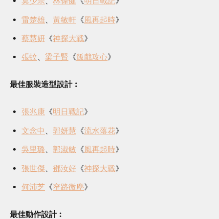
莫少宗
、
林偉健
《
明日戰記
》
雷楚雄
、
黃敏軒
《
風再起時
》
蔡慧妍
《
神探大戰
》
張蚊
、
梁子賢
《
飯戲攻心
》
最佳服裝造型設計︰
張兆康
《
明日戰記
》
文念中
、
郭妍慧
《
流水落花
》
吳里璐
、
郭淑敏
《
風再起時
》
張世傑
、
鄧汝好
《
神探大戰
》
何沛芝
《
窄路微塵
》
最佳動作設計︰