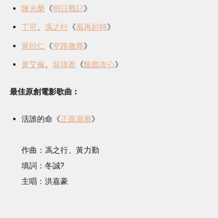
陳光榮
《
明日戰記
》
丁可
、
馮之行
《
風再起時
》
黃衍仁
《
窄路微塵
》
黃艾倫
、
翁瑋盈
《
飯戲攻心
》
最佳原創電影歌曲︰
活誰的命《
正義迴廊
》
作曲：馮之行、黃力勤
填詞：冬誠?
主唱：洪嘉豪