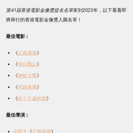
第41屆香港電影金像獎提名名單
來到2023年，以下看看即
將舉行的香港電影金像獎入圍名單！
最佳電影︰
《
正義迴廊
》
《
明日戰記
》
《
神探大戰
》
《
窄路微塵
》
《
給十九歲的我
》
最佳導演︰
何爵天
《
正義迴廊
》