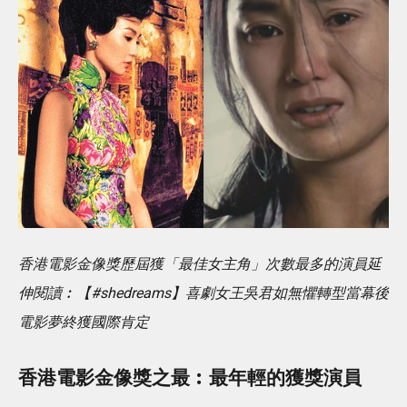
香港電影金像獎歷屆獲「最佳女主角」次數最多的演員
延
伸閱讀︰【#shedreams】喜劇女王吳君如無懼轉型當幕後
電影夢終獲國際肯定
香港電影金像獎之最︰最年輕的獲獎演員