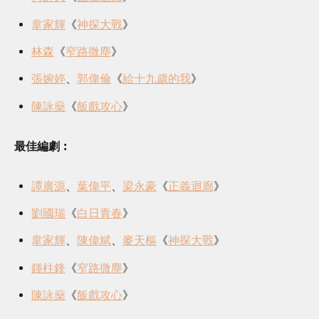
韋家輝
《
神探大戰
》
林森
《
窄路微塵
》
張婉婷
、
郭偉倫
《
給十九歲的我
》
陳詠燊
《
飯戲攻心
》
最佳編劇︰
譚廣源
、
葉偉平
、
梁永豪
《
正義迴廊
》
劉國瑞
《
白日青春
》
韋家輝
、
陳偉斌
、
麥天樞
《
神探大戰
》
鍾柱鋒
《
窄路微塵
》
陳詠燊
《
飯戲攻心
》