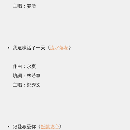
主唱：姜濤
我這樣活了一天《
流水落花
》
作曲：永夏
填詞：林若寧
主唱：鄭秀文
狠愛狠愛你《
飯戲攻心
》