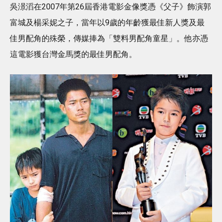
吳澋滔在2007年第26屆香港電影金像獎憑《父子》飾演郭
富城及楊采妮之子，當年以9歲的年齡獲最佳新人獎及最
佳男配角的殊榮，傳媒捧為「雙料男配角童星」。他亦憑
這電影獲台灣金馬獎的最佳男配角。