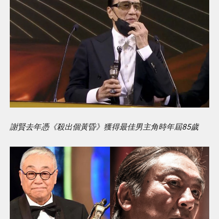
謝賢去年憑《殺出個黃昏》獲得最佳男主角時年屆85歲