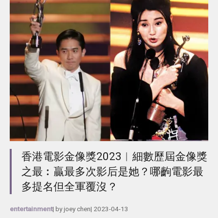
香港電影金像獎2023︱細數歷屆金像獎
之最︰贏最多次影后是她？哪齣電影最
多提名但全軍覆沒？
entertainment
| by
joey chen
|
2023-04-13