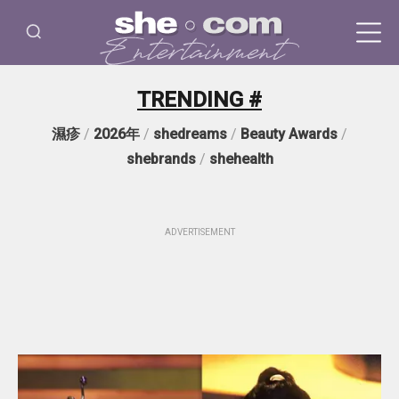
TRENDING #
濕疹
/
2026年
/
shedreams
/
Beauty Awards
/
shebrands
/
shehealth
ADVERTISEMENT