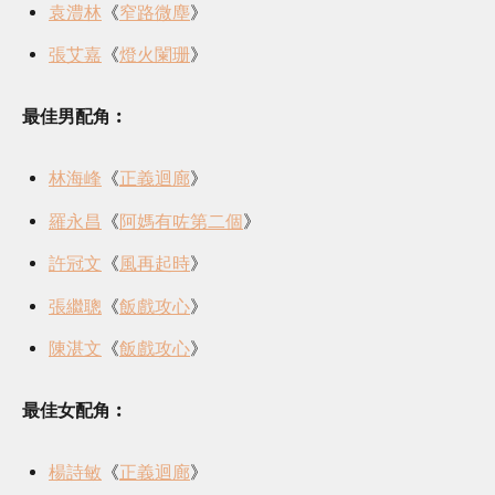
袁澧林
《
窄路微塵
》
張艾嘉
《
燈火闌珊
》
最佳男配角︰
林海峰
《
正義迴廊
》
羅永昌
《
阿媽有咗第二個
》
許冠文
《
風再起時
》
張繼聰
《
飯戲攻心
》
陳湛文
《
飯戲攻心
》
最佳女配角︰
楊詩敏
《
正義迴廊
》