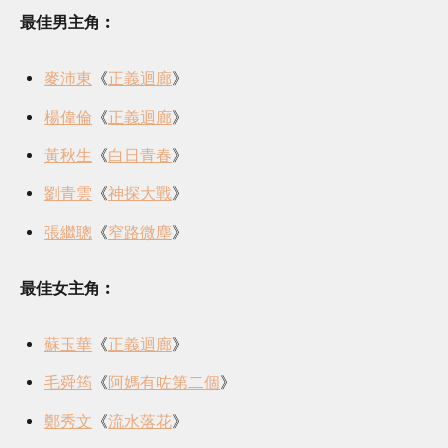
最佳男主角︰
麥沛東
《
正義迴廊
》
楊偉倫
《
正義迴廊
》
黃秋生
《
白日青春
》
劉青雲
《
神探大戰
》
張繼聰
《
窄路微塵
》
最佳女主角︰
蘇玉華
《
正義迴廊
》
毛舜筠
《
阿媽有咗第二個
》
鄭秀文
《
流水落花
》