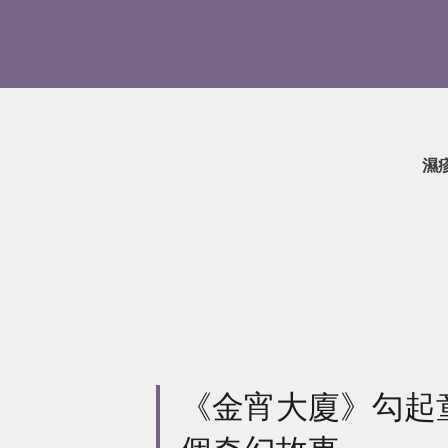
濕
《金宵大廈》勾起