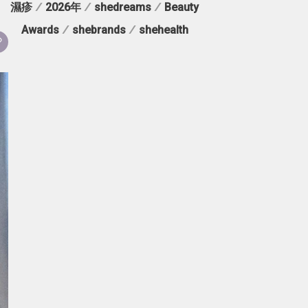
濕疹
/
2026年
/
shedreams
/
Beauty
Awards
/
shebrands
/
shehealth