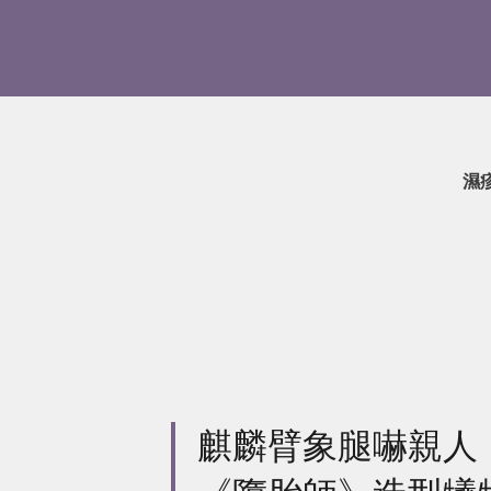
濕
麒麟臂象腿嚇親人！