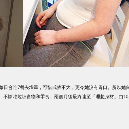
每日會吃7餐去增重，可惜成效不大，更令她沒有胃口。所以她
、不斷吃垃圾食物和零食，兩個月後最終達至「理想身材」由10