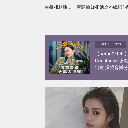
巨躉和粗腰，一雙麒麟臂和她原本纖細的
entertainment
【 #sheCeleb 
Constance 
出道 渴望音樂
界！憑歌顯個性
私下另一面！