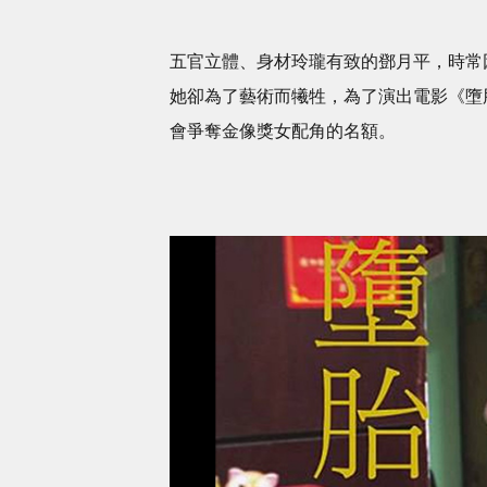
五官立體、身材玲瓏有致的鄧月平，時常
她卻為了藝術而犧牲，為了演出電影《墮
會爭奪金像獎女配角的名額。