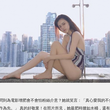
問到為電影增肥會不會怕粉絲介意？她就笑言：「真心愛我的不
作為先。」 真的好敬業！在照片所見，她最肥時腰如水桶，還有