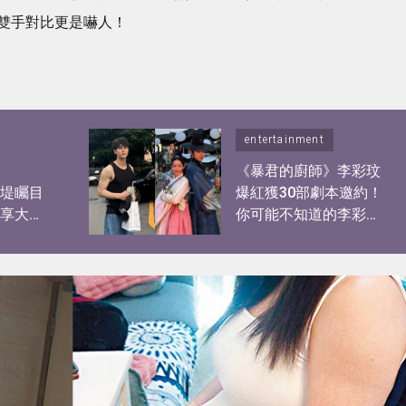
雙手對比更是嚇人！
entertainment
】
《暴君的廚師》李彩玟
陳康堤矚目
爆紅獲30部劇本邀約！
分享大世
你可能不知道的李彩玟
？自爆
10件事︰顏值撞樣宋
江、被稱為港版193！
健碩身材靠2種運動練出
粗壯手臂！