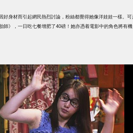
因好身材而引起網民熱烈討論，粉絲都覺得她像洋娃娃一樣。可
胎師》，一日吃七餐增肥了40磅！她亦憑着電影中的角色將有機