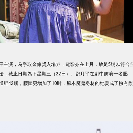
平主演，為爭取金像獎入場券，電影亦在上月，放足5場以符合
始，截止日期為下星期三（22日）。鄧月平在劇中飾演一名肥
增肥42磅，腰圍更增加了10吋，原本魔鬼身材的她變成了擁有麒