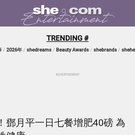
TRENDING #
疹
/
2026年
/
shedreams
/
Beauty Awards
/
shebrands
/
shehe
ADVERTISEMENT
鄧月平一日七餐增肥40磅 為