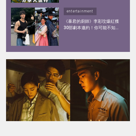
entertainment
《暴君的廚師》李彩玟爆紅獲
30部劇本邀約！你可能不知道
的李彩玟10件事︰顏值撞樣宋
江、被稱為港版193！健碩身
材靠2種運動練出粗壯手臂！