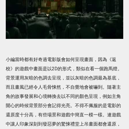
小編當時都有好奇過電影版會如何呈現畫面，因為《返
校》的遊戲中畫面是以2D的形式，類似在看一個跑馬燈。
背景運用灰暗的色調去呈現，並以灰暗的色調最為基底，
而且畫風已經令人毛骨悚然，不自覺地會被嚇到。隨著主
角的故事發展和心境轉換去以不同的顏色呈現，例如主角
開心的時候背景部分會記得光亮。不得不佩服的是電影的
還原度十分高，有些場景和遊戲中簡直一模一樣。連遊戲
中讓人印象深刻到發惡夢的驚悚禮堂上吊畫面都會還原，