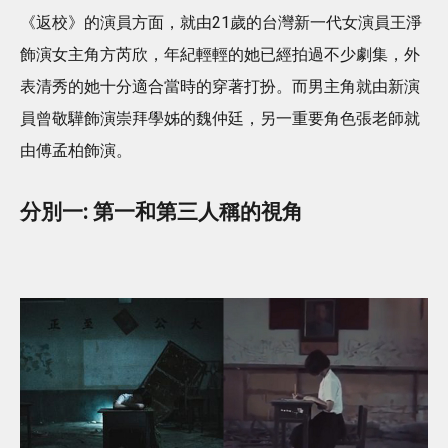
《返校》的演員方面，就由21歲的台灣新一代女演員王淨
飾演女主角方芮欣，年紀輕輕的她已經拍過不少劇集，外
表清秀的她十分適合當時的穿著打扮。而男主角就由新演
員曾敬驊飾演崇拜學姊的魏仲廷，另一重要角色張老師就
由傅孟柏飾演。
分別一: 第一和第三人稱的視角