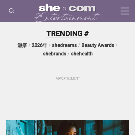
TRENDING #
濕疹
/
2026年
/
shedreams
/
Beauty Awards
/
shebrands
/
shehealth
ADVERTISEMENT