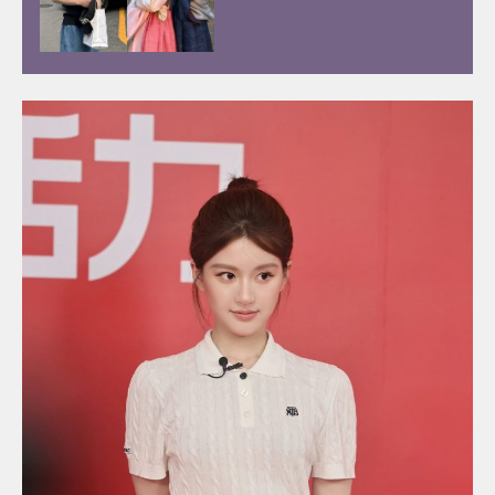
的李彩玟10件事︰顏值撞樣宋
江、被稱為港版193！健碩身
材靠2種運動練出粗壯手臂！