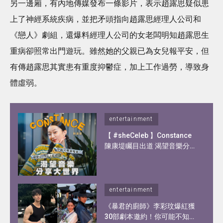
另一邊廂，有內地傳媒發布一條影片，表示趙露思疑似患
上了神經系統疾病，並把矛頭指向趙露思經理人公司和
《戀人》劇組，還爆料經理人公司的女老闆明知趙露思生
重病卻照常出門遊玩。雖然她的父親已為女兒報平安，但
有傳趙露思其實患有重度抑鬱症，加上工作過勞，導致身
體虛弱。
entertainment
【 #sheCeleb 】Constance
陳康堤矚目出道 渴望音樂分享
大世界！憑歌顯個性？自爆私
下另一面！
entertainment
《暴君的廚師》李彩玟爆紅獲
30部劇本邀約！你可能不知道