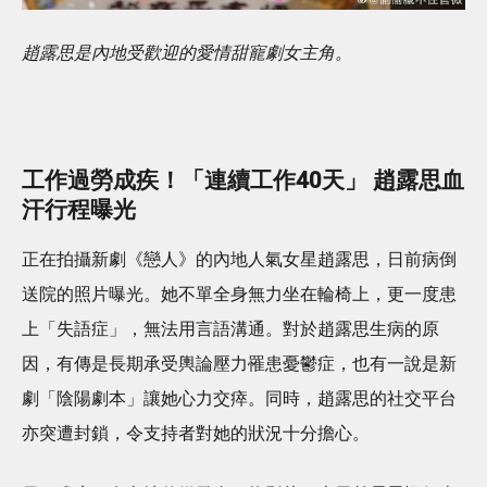
趙露思是內地受歡迎的愛情甜寵劇女主角。
工作過勞成疾！「連續工作40天」 趙露思血
汗行程曝光
正在拍攝新劇《戀人》的內地人氣女星趙露思，日前病倒
送院的照片曝光。她不單全身無力坐在輪椅上，更一度患
上「失語症」，無法用言語溝通。對於趙露思生病的原
因，有傳是長期承受輿論壓力罹患憂鬱症，也有一說是新
劇「陰陽劇本」讓她心力交瘁。同時，趙露思的社交平台
亦突遭封鎖，令支持者對她的狀況十分擔心。