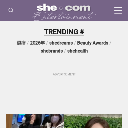
TRENDING #
濕疹
/
2026年
/
shedreams
/
Beauty Awards
/
shebrands
/
shehealth
ADVERTISEMENT