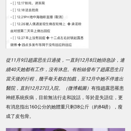
從11月9日趙露思生日過後，一直到12月8日她掛急診，連
續40天她都有工作，沒有休息。有粉絲發布了趙露思生日
當天後的行程，幾乎每天都在拍戲，至12月中她不停進出
醫院，直到12月27日入院。（微博截圖）
有指趙露思罹患
神經系統疾病，目前無法行走和說話，等於是失語症，更
有消息指出160公分的她體重只剩38公斤（約84磅），瘦
成了皮包骨。