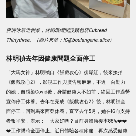
唐詩詠最近創業，於銅鑼灣開設麵包店Cubread
Thirtythree。（圖片來源：IG@boulangerie_alice）
林明禎去年因健康問題全面停工
「大馬女神」林明禎自《飯戲攻心》後爆紅，後來接拍
《飯戲攻心2》，影視工作與廣告密麻麻，不過一向勤力
的她，自感染Covid後，身體健康大不如前，終因工作過勞
宣佈停工休養。去年在完成《飯戲攻心2》後，林明禎全
面停工，回到馬來西亞休養，直至去年5月，她在IG向支持
者報平安，表示：「大家好嗎？目前身體康復率88%❤️❤️
❤️工作暫時全面停止。近日體驗各種疼痛，再次感受健康