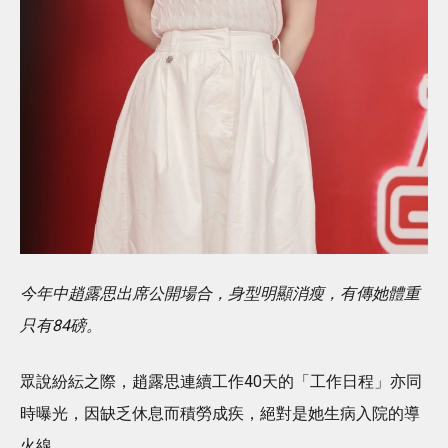
今年中趙露思出席公開場合，身型明顯消瘦，有傳她體重
只有84磅。
眾說紛紜之際，趙露思連續工作40天的「工作日程」亦同
時曝光，因缺乏休息而積勞成疾，絕對是她生病入院的導
火線。