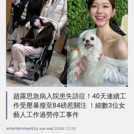
趙露思急病入院患失語症！40天連續工
作受壓暴瘦至84磅惹關注 ！細數3位女
藝人工作過勞停工事件
entertainment
| by
sue wai
|
2024-12-30