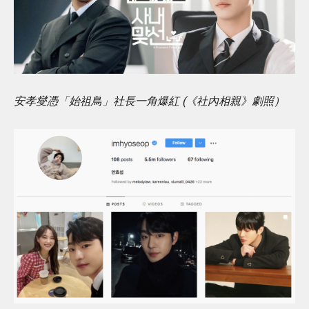
安孝燮憑「始祖鳥」社長一角爆紅 (《社內相親》劇照）