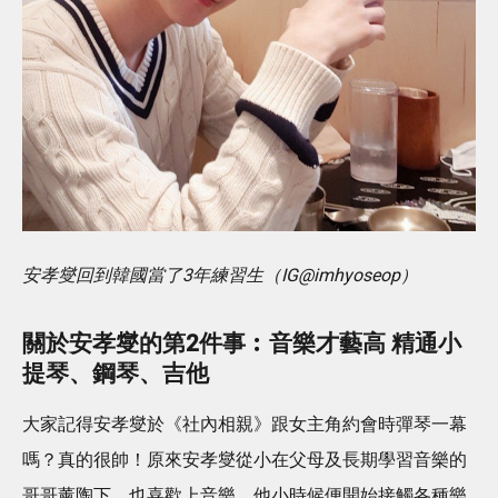
安孝燮回到韓國當了3年練習生（IG@imhyoseop）
關於安孝燮的第2件事︰音樂才藝高 精通小
提琴、鋼琴、吉他
大家記得安孝燮於《社內相親》跟女主角約會時彈琴一幕
嗎？真的很帥！原來安孝燮從小在父母及長期學習音樂的
哥哥薰陶下，也喜歡上音樂。他小時候便開始接觸各種樂