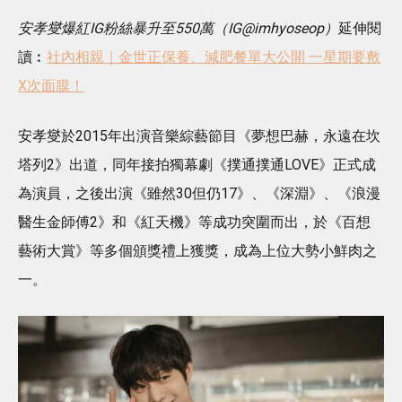
安孝燮爆紅IG粉絲暴升至550萬（IG@imhyoseop）
延伸閱
讀︰
社內相親｜金世正保養、減肥餐單大公開 一星期要敷
X次面膜！
安孝燮於2015年出演音樂綜藝節目《夢想巴赫，永遠在坎
塔列2》出道，同年接拍獨幕劇《撲通撲通LOVE》正式成
為演員，之後出演《雖然30但仍17》、《深淵》、《浪漫
醫生金師傅2》和《紅天機》等成功突圍而出，於《百想
藝術大賞》等多個頒獎禮上獲獎，成為上位大勢小鮮肉之
一。