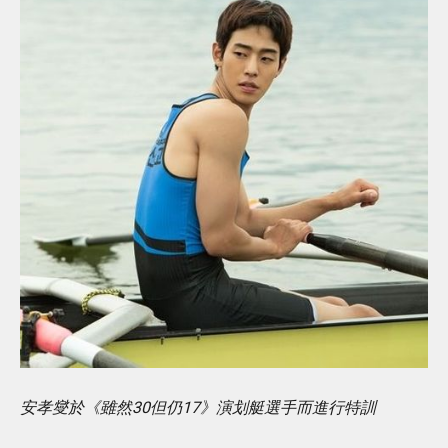
安孝燮於《雖然30但仍17》演划艇選手而進行特訓