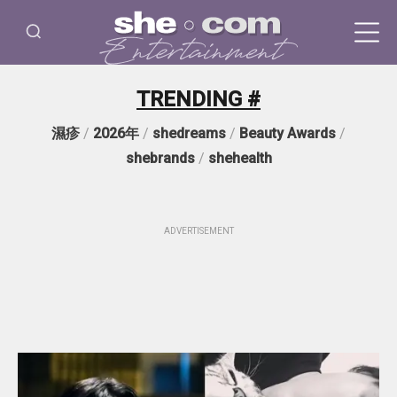
TRENDING #
濕疹
/
2026年
/
shedreams
/
Beauty Awards
/
shebrands
/
shehealth
ADVERTISEMENT