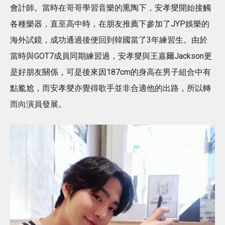
會計師。當時在哥哥學習音樂的熏陶下，安孝燮開始接觸
各種樂器，直至高中時，在朋友推薦下參加了JYP娛樂的
海外試鏡，成功通過後便回到韓國當了3年練習生。由於
當時與GOT7成員同期練習過，安孝燮與王嘉爾Jackson更
是好朋友關係，可是後來因187cm的身高在男子組合中有
點尷尬，而安孝燮亦覺得歌手並非合適他的出路，所以轉
而向演員發展。