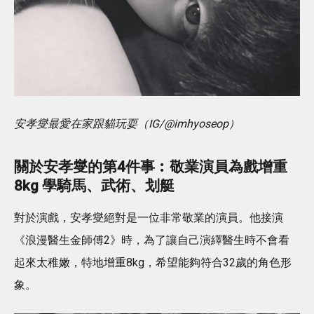
安孝燮最愛在家跟貓玩耍（IG/@imhyoseop）
關於安孝燮的第4件事︰敬業演員為戲增重
8kg 學騎馬、武術、划艇
對於演戲，安孝燮絕對是一位非常敬業的演員。他接演
《浪漫醫生金師傅2》時，為了讓自己演繹醫生時不會看
起來太稚嫩，特地增重8kg，希望能夠符合32歲的角色形
象。