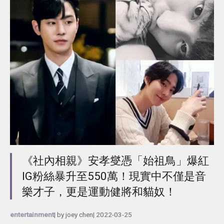
《社內相親》安孝燮憑「始祖鳥」爆紅
IG粉絲暴升至550萬！現實中不僅是音
樂才子，更是運動健將和貓奴！
entertainment
| by
joey chen
|
2022-03-25