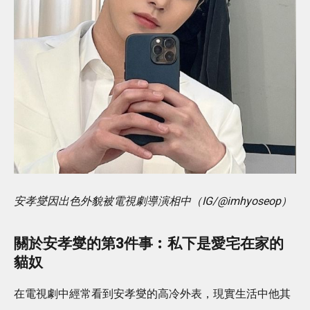
安孝燮因出色外貌被電視劇導演相中（IG/@imhyoseop）
關於安孝燮的第3件事︰私下是愛宅在家的
貓奴
在電視劇中經常看到安孝燮的高冷外表，現實生活中他其