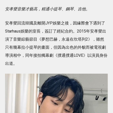
安孝燮音樂才藝高，精通小提琴、鋼琴、吉他。
安孝燮回流韓國及離開JYP娛樂之後，因緣際會下遇到了
Starhaus娛樂的室長，簽訂了經紀合約。2015年安孝燮出
演了音樂綜藝節目《夢想巴赫，永遠在坎塔列2》，雖然
只有幾幕拉小提琴的畫面，但因為出色的外貌而被電視劇
導演相中，同年接拍獨幕劇《撲通撲通LOVE》以演員身份
出道。