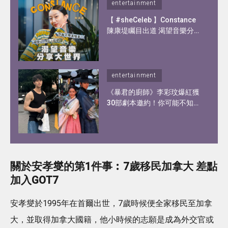
entertainment
【 #sheCeleb 】Constance
陳康堤矚目出道 渴望音樂分享
大世界！憑歌顯個性？自爆私
下另一面！
entertainment
《暴君的廚師》李彩玟爆紅獲
30部劇本邀約！你可能不知道
的李彩玟10件事︰顏值撞樣宋
江、被稱為港版193！健碩身
材靠2種運動練出粗壯手臂！
關於安孝燮的第1件事︰7歲移民加拿大 差點
加入GOT7
安孝燮於1995年在首爾出世，7歲時候便全家移民至加拿
大，並取得加拿大國籍，他小時候的志願是成為外交官或