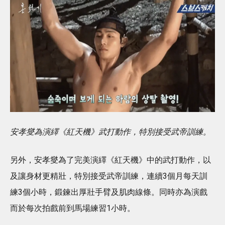
安孝燮為演繹《紅天機》武打動作，特別接受武帝訓練。
另外，安孝燮為了完美演繹《紅天機》中的武打動作，以
及讓身材更精壯，特別接受武帝訓練，連續3個月每天訓
練3個小時，鍛鍊出厚壯手臂及肌肉線條。同時亦為演戲
而於每次拍戲前到馬場練習1小時。