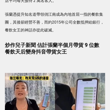
店平均每天接待 2 萬名客人。
張蘭憑提升知名道帶領俏江南成為內地首屈一指的餐飲集
團，其後卻經營不善，而約2015年公司全數抵押給銀行，
餐飲女王的神話亦從此破滅。
炒作兒子新聞 估計張蘭半個月帶貨 9 位數
餐飲天后變身抖音帶貨女王