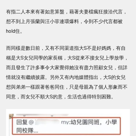
有指二人本來有著如意算盤，藉著夫妻檔瘋狂接洽代言，
想不到上月張蘭與汪小菲連環爆料，令到不少代言都被
hold住。
而同樣是數日前，又有不同渠道指大S不是好媽媽，有自
稱是大S女兒同學的家長稱，大S從來不接女兒上學放學，
而且發生了許多事令大家覺得她沒有盡力照顧女兒，但詳
情就沒有繼續披露。另外又有內地媒體指出，大S的女兒
想與弟弟一樣跟著爸爸同住，只是母親為了個人形象而不
同意，而女兒不順大S的意，生活也過得特別困難。