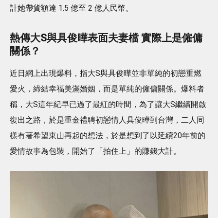
計她帶貨額達 1.5 億至 2 億人民幣。
熱傳大S與具俊曄表面夫妻檔 實際上是僱傭
關係？
近日網上出現爆料，指大S與具俊曄並非單純的初戀重燃
愛火，締結幸福美滿婚姻，而是單純的僱傭關係。爆料者
稱，大S這年紀早已過了最紅的時間，為了讓大S繼續開啟
復出之路，於是重金禮聘初戀情人具俊曄到台灣，二人同
樣有著希望東山再起的想法，於是想到了以延續20年前的
愛情故事為包裝，開始了「拍住上」的賺錢大計。