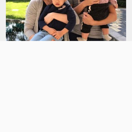
(圖片來源：新浪微博)
#
大S
#
汪小菲
#
具俊曄
#
帶貨
#
張蘭