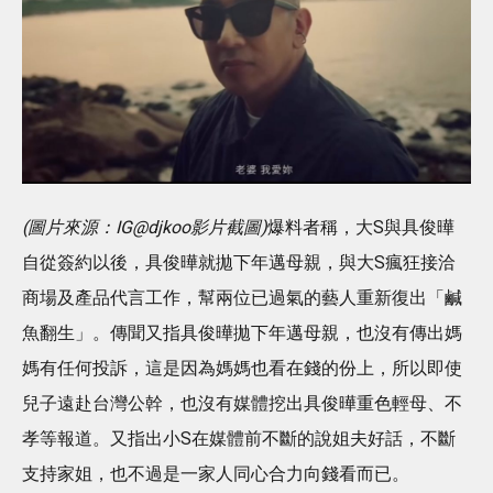
(圖片來源：IG@djkoo影片截圖)
爆料者稱，大S與具俊曄
自從簽約以後，具俊曄就拋下年邁母親，與大S瘋狂接洽
商場及產品代言工作，幫兩位已過氣的藝人重新復出「鹹
魚翻生」。傳聞又指具俊曄拋下年邁母親，也沒有傳出媽
媽有任何投訴，這是因為媽媽也看在錢的份上，所以即使
兒子遠赴台灣公幹，也沒有媒體挖出具俊曄重色輕母、不
孝等報道。又指出小S在媒體前不斷的說姐夫好話，不斷
支持家姐，也不過是一家人同心合力向錢看而已。