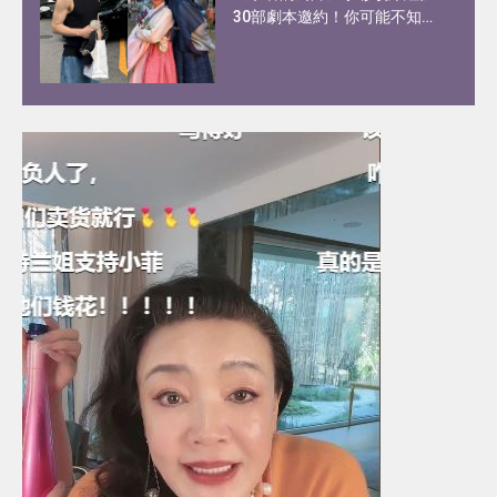
30部劇本邀約！你可能不知道
的李彩玟10件事︰顏值撞樣宋
江、被稱為港版193！健碩身
材靠2種運動練出粗壯手臂！