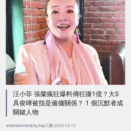
汪小菲 張蘭瘋狂爆料傳狂賺1億？大S
具俊曄被指是僱傭關係？ 1 個沉默者成
關鍵人物
entertainment
| by
Say八婆
|
2022-12-12