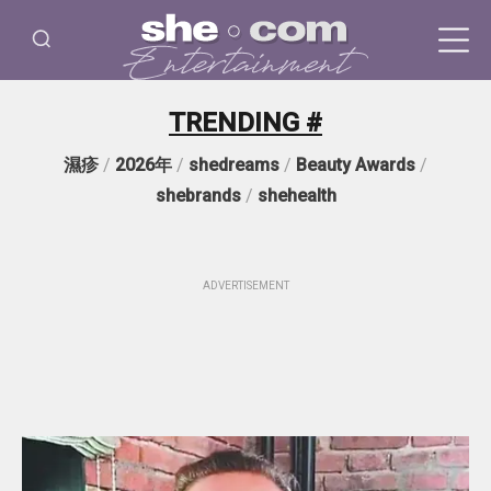
TRENDING #
濕疹
/
2026年
/
shedreams
/
Beauty Awards
/
shebrands
/
shehealth
ADVERTISEMENT