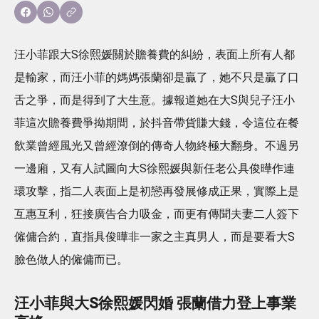
汪小菲跟大S徐熙媛關於贍養費的糾紛，表面上所有人都
是輸家，而汪小菲的媽媽張蘭卻是贏了，她不只是贏了口
舌之爭，而是得到了大生意。據報道她在大S與兒子汪小
菲這次贍養費爭拗期間，於抖音帶貨賺大錢，令這位在餐
飲業曾經風光又曾經潦倒的傳奇人物終極大翻身。不過另
一邊廂，又有人試圖向大S徐熙媛與新任老公具俊曄作連
環攻擊，指二人表面上是初戀再發展修成正果，實際上是
互惠互利，狂接廣告合力吸金，而更有傳聞夫妻二人簽下
僱傭合約，直指具俊曄非一家之主真男人，而是要看大S
臉色做人的僱傭而已。
汪小菲與大S徐熙媛閃婚 張蘭借力登上事業