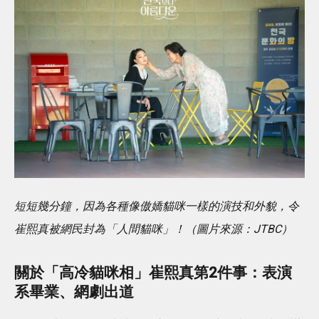
短短幾分鐘，因為各種像傲嬌貓咪一樣的演技和外貌，令
崔熙真被網民封為「人間貓咪」！（圖片來源：JTBC）
關於「高冷貓咪相」崔熙真第2件事：表演
系畢業、網劇出道