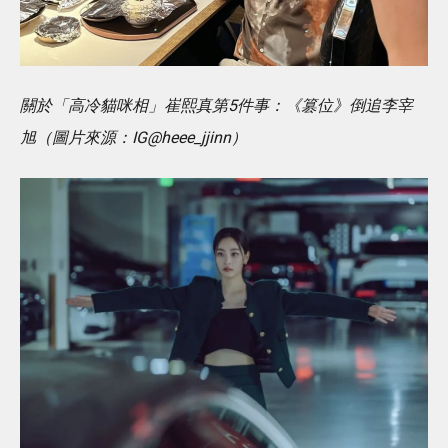
關於「高冷貓咪相」崔熙真第5件事：《篡位》倒追李宰
旭（圖片來源：IG@heee_jjinn）