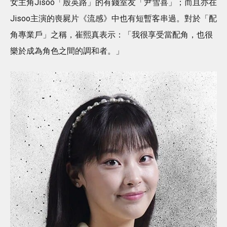
女主角Jisoo「殷英路」的有錢室友「尹雪喜」；而且亦在
Jisoo主演的喪屍片《流感》中也有短暫客串過。對於「配
角專業戶」之稱，崔熙真表示：「我很享受當配角，也很
樂於成為角色之間的調和者。」