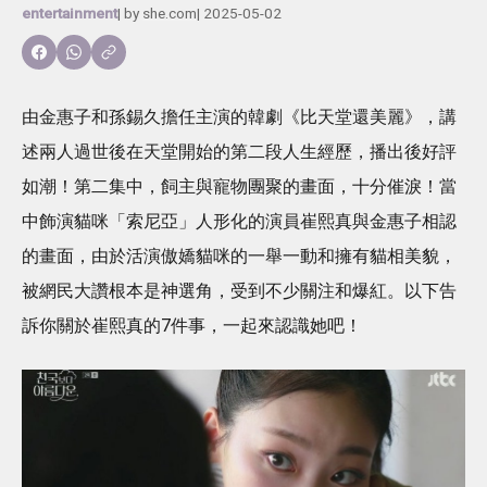
entertainment
| by
she.com
|
2025-05-02
由金惠子和孫錫久擔任主演的韓劇《比天堂還美麗》，講
述兩人過世後在天堂開始的第二段人生經歷，播出後好評
如潮！第二集中，飼主與寵物團聚的畫面，十分催淚！當
中飾演貓咪「索尼亞」人形化的演員崔熙真與金惠子相認
的畫面，由於活演傲嬌貓咪的一舉一動和擁有貓相美貌，
被網民大讚根本是神選角，受到不少關注和爆紅。以下告
訴你關於崔熙真的7件事，一起來認識她吧！