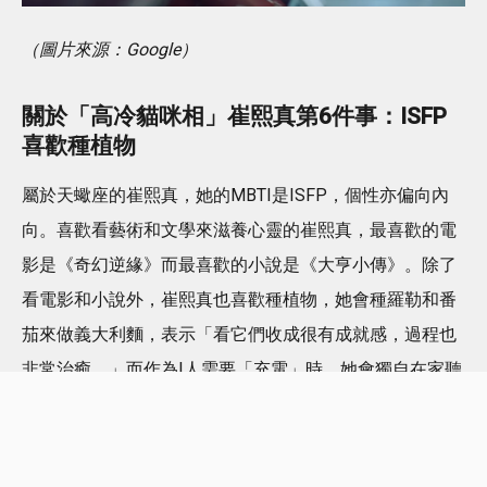
（圖片來源：Google）
關於「高冷貓咪相」崔熙真第6件事：
ISFP
喜歡
種植物
屬於天蠍座的崔熙真，她的MBTI是ISFP，個性亦偏向內
向。喜歡看藝術和文學來滋養心靈的崔熙真，最喜歡的電
影是《奇幻逆緣》而最喜歡的小說是《大亨小傳》。除了
看電影和小說外，崔熙真也喜歡種植物，她會種羅勒和番
茄來做義大利麵，表示「看它們收成很有成就感，過程也
非常治癒。」而作為I人需要「充電」時，她會獨自在家聽
音樂！每天也會和媽媽散步談心，認為和媽媽晚上一邊散
步邊聊天是最幸福的事。