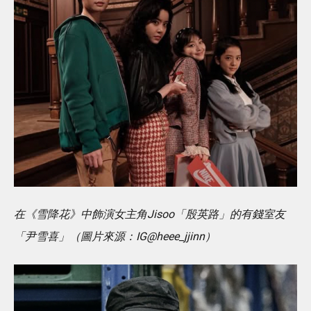
在《雪降花》中飾演女主角Jisoo「殷英路」的有錢室友
「尹雪喜」（圖片來源：IG@heee_jjinn）