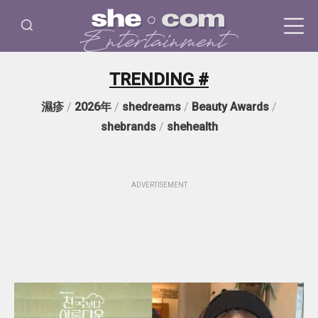
TRENDING #
濕疹
/
2026年
/
shedreams
/
Beauty Awards
/
shebrands
/
shehealth
ADVERTISEMENT