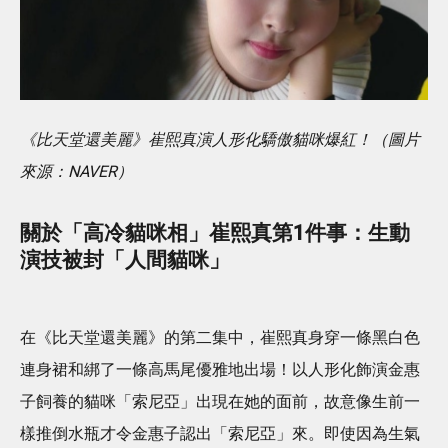
《比天堂還美麗》崔熙真演人形化驕傲貓咪爆紅！（圖片
來源：NAVER）
關於「高冷貓咪相」崔熙真第1件事：
生動
演技被封「人間貓咪」
在《比天堂還美麗》的第二集中，崔熙真身穿一條黑白色
連身裙和綁了一條高馬尾優雅地出場！以人形化飾演金惠
子飼養的貓咪「索尼亞」出現在她的面前，故意像生前一
樣推倒水瓶才令金惠子認出「索尼亞」來。即使因為生氣