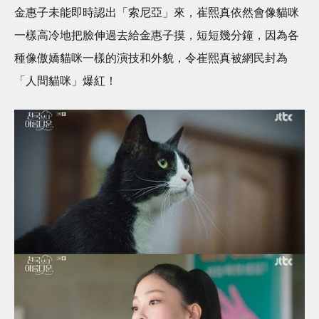
金惠子未能即時認出「索尼亞」來，崔熙真依然會像貓咪
一樣高冷地把臉伸過去給金惠子摸，短短幾分鐘，因為各
種像傲嬌貓咪一樣的演技和外貌，令崔熙真被網民封為
「人間貓咪」爆紅！