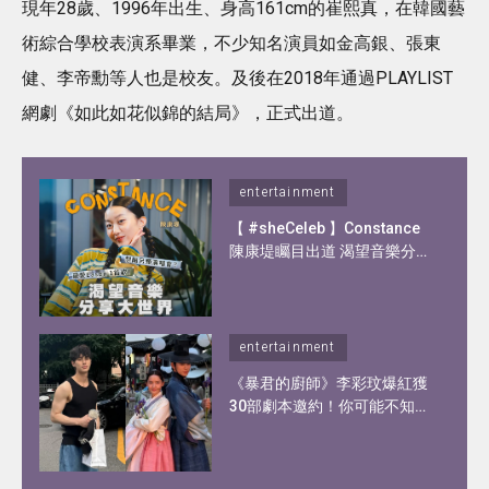
現年28歲、1996年出生、身高161cm的崔熙真，在韓國藝
術綜合學校表演系畢業，不少知名演員如金高銀、張東
健、李帝勳等人也是校友。及後在2018年通過PLAYLIST
網劇《如此如花似錦的結局》，正式出道。
entertainment
【 #sheCeleb 】Constance
陳康堤矚目出道 渴望音樂分享
大世界！憑歌顯個性？自爆私
下另一面！
entertainment
《暴君的廚師》李彩玟爆紅獲
30部劇本邀約！你可能不知道
的李彩玟10件事︰顏值撞樣宋
江、被稱為港版193！健碩身
材靠2種運動練出粗壯手臂！