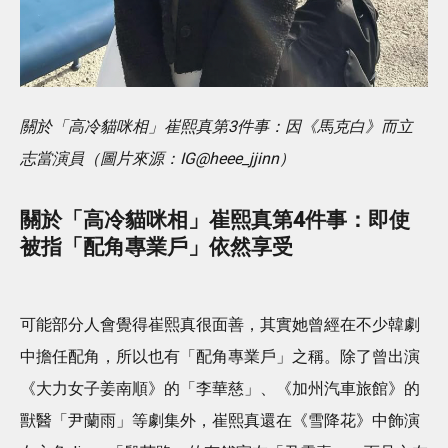
關於「高冷貓咪相」崔熙真第3件事：因《馬克白》而立
志當演員（圖片來源：IG@heee_jjinn）
關於「高冷貓咪相」崔熙真第4件事：即使
被指「配角專業戶」依然享受
可能部分人會覺得崔熙真很面善，其實她曾經在不少韓劇
中擔任配角，所以也有「配角專業戶」之稱。除了曾出演
《大力女子姜南順》的「李華慈」、《加州汽車旅館》的
獸醫「尹蘭雨」等劇集外，崔熙真還在《雪降花》中飾演