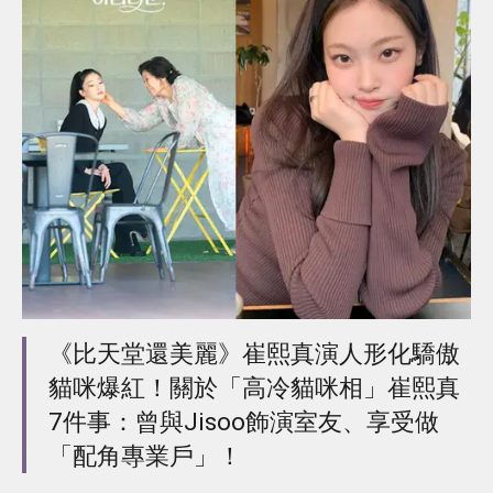
《比天堂還美麗》崔熙真演人形化驕傲
貓咪爆紅！關於「高冷貓咪相」崔熙真
7件事：曾與Jisoo飾演室友、享受做
「配角專業戶」！