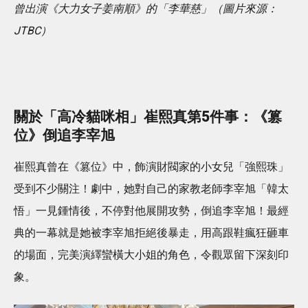
曾出演《大力女子姜南順》的「李華慈」（圖片來源：
JTBC）
關於「高冷貓咪相」崔熙真第5件事：《篡
位》倒追李宰旭
崔熙真曾在《篡位》中，飾演財閥家的小女兒「強熙珠」
受到不少關注！劇中，她對自己的家教老師李宰旭「韓太
悟」一見鍾情後，不停對他展開攻勢，倒追李宰旭！最經
典的一幕就是她被李宰旭拒絕後暴走，用高跟鞋瘋狂砸車
的場面，完美演繹蠻橫大小姐的角色，令觀眾留下深刻印
象。