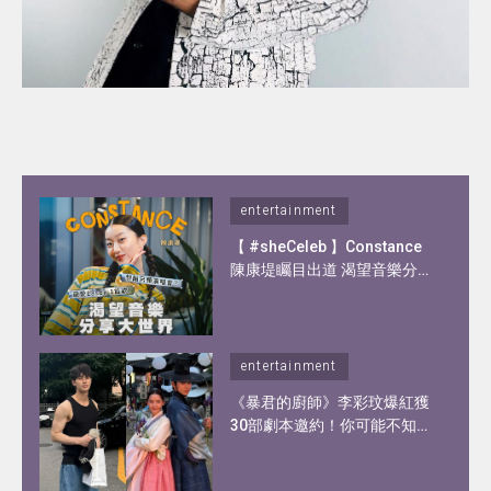
entertainment
【 #sheCeleb 】Constance
陳康堤矚目出道 渴望音樂分享
大世界！憑歌顯個性？自爆私
下另一面！
entertainment
《暴君的廚師》李彩玟爆紅獲
30部劇本邀約！你可能不知道
的李彩玟10件事︰顏值撞樣宋
江、被稱為港版193！健碩身