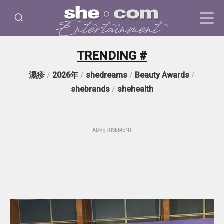
TRENDING #
濕疹
/
2026年
/
shedreams
/
Beauty Awards
/
shebrands
/
shehealth
ADVERTISEMENT