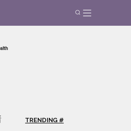
alth
請
TRENDING #