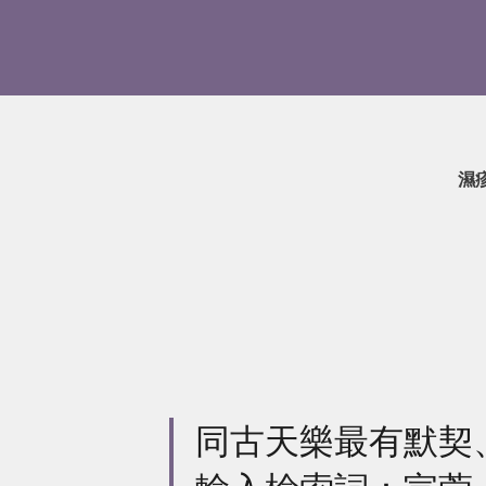
濕
同古天樂最有默契