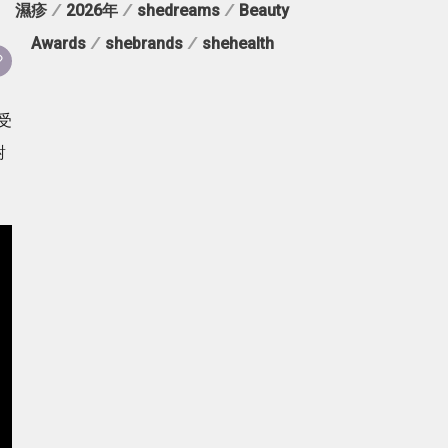
濕疹
/
2026年
/
shedreams
/
Beauty
Awards
/
shebrands
/
shehealth
受
對