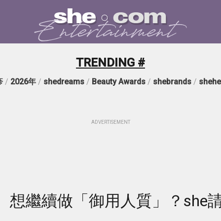
TRENDING #
疹
/
2026年
/
shedreams
/
Beauty Awards
/
shebrands
/
shehe
ADVERTISEMENT
、想繼續做「御用人質」？she