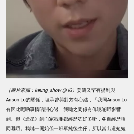
（圖片來源：keung_show @ IG）
姜濤又罕有提到與
Anson Lo的關係，坦承曾與對方有心結，「我同Anson Lo
有因此呢啲事情唔開心過，我哋之間係有俾呢啲嘢影響
到。但《造星》到而家我哋都經歷咗好多嘢，各自經歷唔
同嘅嘢。我哋一開始係一班單純後生仔，所以當出道短短