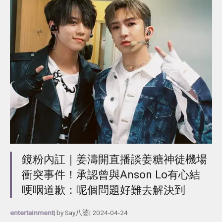
鏡粉內訌｜姜濤開直播談姜糖神徒機場
衝突事件！承認曾與Anson Lo有心結
哽咽道歉：呢個問題好難去解決到
entertainment
| by
Say八婆
|
2024-04-24