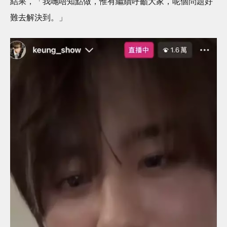
結果，「我哋唔知點做，惟有繼續呼籲大家，呢個問題好
難去解決到。」