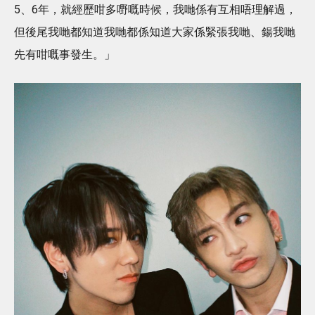
5、6年，就經歷咁多嘢嘅時候，我哋係有互相唔理解過，
但後尾我哋都知道我哋都係知道大家係緊張我哋、鍚我哋
先有咁嘅事發生。」