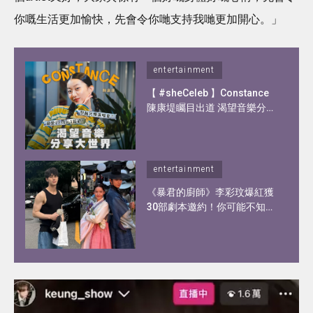
你嘅生活更加愉快，先會令你哋支持我哋更加開心。」
entertainment
【 #sheCeleb 】Constance
陳康堤矚目出道 渴望音樂分享
大世界！憑歌顯個性？自爆私
下另一面！
entertainment
《暴君的廚師》李彩玟爆紅獲
30部劇本邀約！你可能不知道
的李彩玟10件事︰顏值撞樣宋
江、被稱為港版193！健碩身
材靠2種運動練出粗壯手臂！