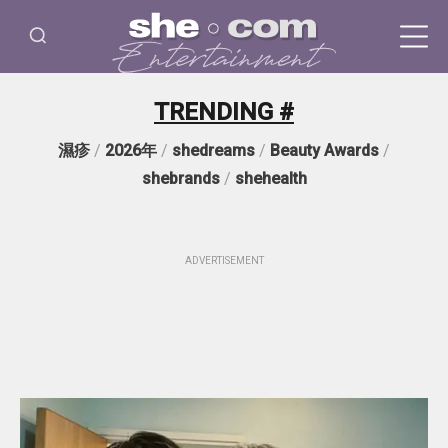
TRENDING #
濕疹
/
2026年
/
shedreams
/
Beauty Awards
/
shebrands
/
shehealth
ADVERTISEMENT