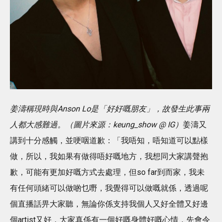
姜濤稱現時與Anson Lo是「好好嘅朋友」，故發生此事兩
人都大感難過。（圖片來源：keung_show @ IG）
姜濤又
講到十分感觸，並哽咽道歉：「我唔知，唔知道可以點樣
做，所以，我如果有做得唔好嘅地方，我想同大家講聲抱
歉，可能有更加好嘅方式去處理，但so far到而家，我未
有任何頭緒可以做啲乜嘢，我覺得可以做嘅就係，透過呢
個直播話畀大家聽，無論你係支持我個人又好全體又好邊
個artist又好，大家真係有一個好嘅身體好嘅心情，先會令