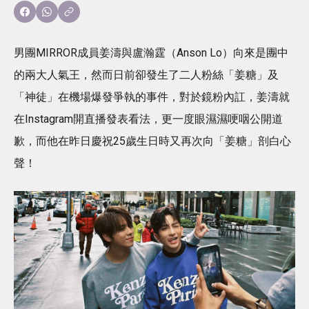
男團MIRROR成員姜濤與盧瀚霆（Anson Lo）向來是團中
的兩大人氣王，然而日前卻發生了二人粉絲「姜糖」及
「神徒」在機場爆發爭執的事件，對於鏡粉內訌，姜濤就
在Instagram開直播發表看法，更一度眼濕濕哽咽公開道
歉，而他在昨日慶祝25歲生日時又再次向「姜糖」剖白心
聲！