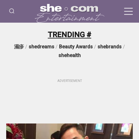
TRENDING #
濕疹
/
shedreams
/
Beauty Awards
/
shebrands
/
shehealth
ADVERTISEMENT