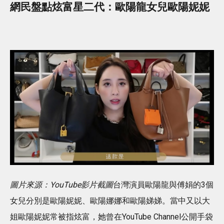
網民盤點炫富星二代：歐陽龍女兒歐陽妮妮
圖片來源：YouTube影片截圖
台灣演員歐陽龍與傅娟的3個
女兒分別是歐陽妮妮、歐陽娜娜和歐陽娣娣。當中又以大
姐歐陽妮妮常被指炫富，她曾在YouTube Channel公開手袋