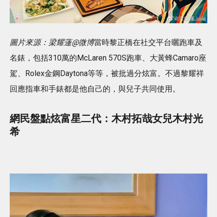
圖片來源：梁耀蓮@微博
當時黎正橋在社交平台曬跑車及
名錶，包括310萬的McLaren 570S跑車、大黃蜂Camaro座
駕、Rolex金鋼Daytona等等，被批過分炫富。不過黎耀祥
回應指車和手錶都是他自己的，與兒子共同使用。
網民盤點炫富星二代：木村拓哉女兒木村光
希