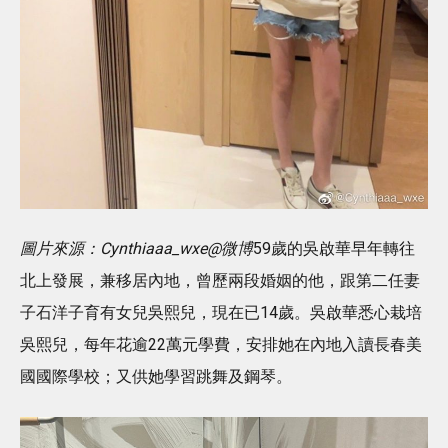
圖片來源：Cynthiaaa_wxe@微博
59歲的吳啟華早年轉往
北上發展，兼移居內地，曾歷兩段婚姻的他，跟第二任妻
子石洋子育有女兒吳熙兒，現在已14歲。吳啟華悉心栽培
吳熙兒，每年花逾22萬元學費，安排她在內地入讀長春美
國國際學校；又供她學習跳舞及鋼琴。