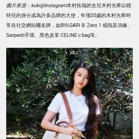
圖片來源：koki@Instagram
木村拓哉的女兒木村光希以模
特兒的身分成為許多品牌的大使，年僅20歲的木村光希時
常在社交網站曬名牌，如BVLGARI B. Zero 1 戒指及項鍊、
Serpenti手環、黑色皮革 CELINE c bag等。