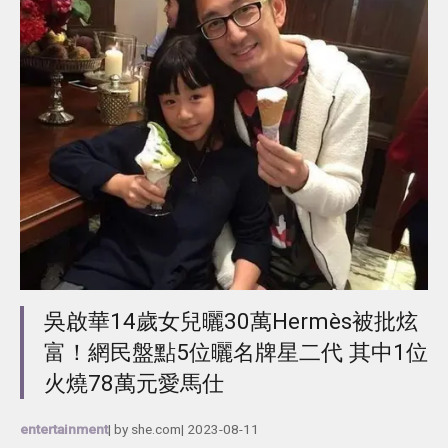
吳啟華14歲女兒曬30萬Hermès被批炫
富！網民盤點5位曬名牌星二代 其中1位
火燒78萬元愛馬仕
entertainment
| by
she.com
|
2023-08-11