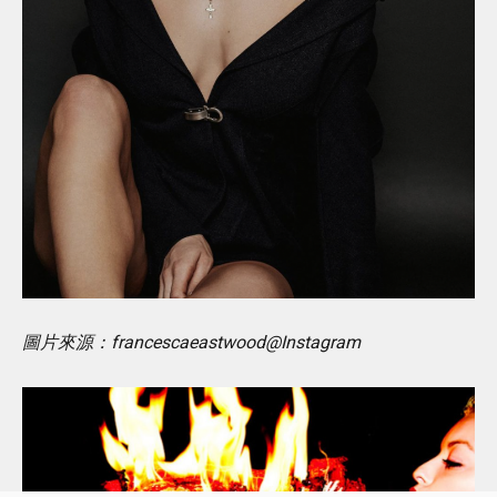
圖片來源：francescaeastwood@Instagram