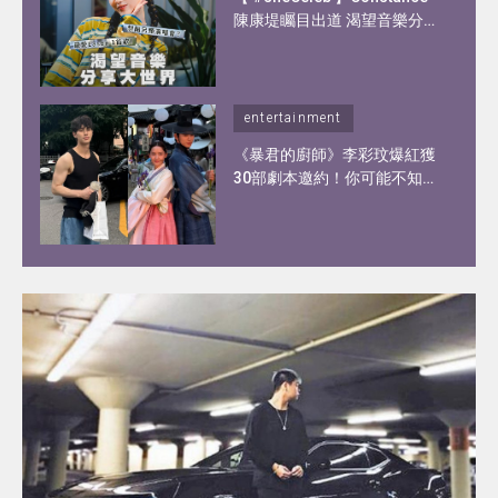
陳康堤矚目出道 渴望音樂分享
大世界！憑歌顯個性？自爆私
下另一面！
entertainment
《暴君的廚師》李彩玟爆紅獲
30部劇本邀約！你可能不知道
的李彩玟10件事︰顏值撞樣宋
江、被稱為港版193！健碩身
材靠2種運動練出粗壯手臂！