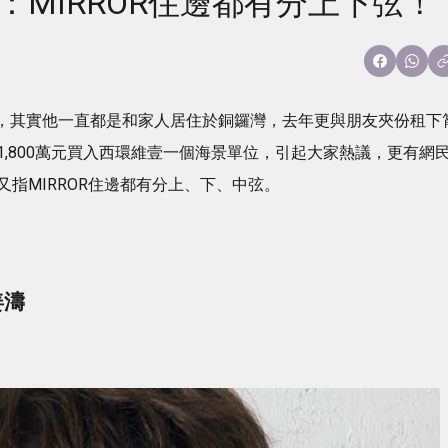
：MIRROR住邊都有分上下弦！
層樓，其實他一直都是和家人居住於銅鑼灣，去年更與朋友夾份租下
,800萬元買入西環維壹一個海景單位，引起大家熱議，更有網
指MIRROR住邊都有分上、下、中弦。
姜濤