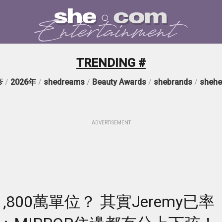
TRENDING #
疹
/
2026年
/
shedreams
/
Beauty Awards
/
shebrands
/
shehe
ADVERTISEMENT
800萬單位？ 其實Jeremy已率