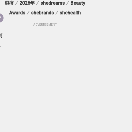
濕疹
/
2026年
/
shedreams
/
Beauty
Awards
/
shebrands
/
shehealth
ADVERTISEMENT
筲
民