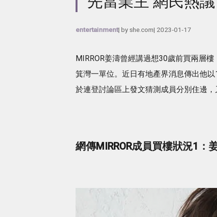
先當業主 網民熱議
entertainment
| by
she.com
|
2023-01-17
MIRROR姜濤曾經講過想30歲前買兩
箕灣一單位。近日有地產界消息傳出他以1
於連登討論區上發文猜測成員分別住邊，又
網傳MIRROR成員買樓狀況1：