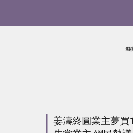
濕
姜濤終圓業主夢買1,