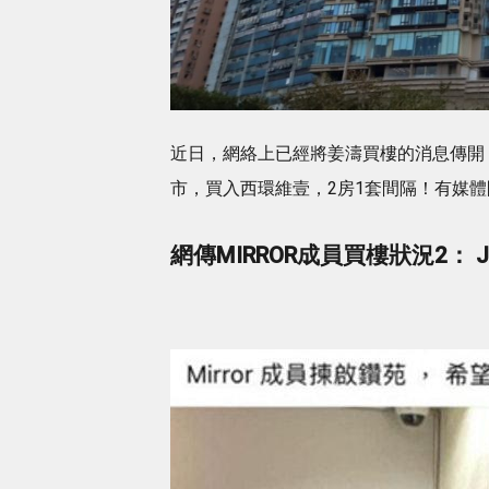
近日，網絡上已經將姜濤買樓的消息傳開，
市，買入西環維壹，2房1套間隔！有媒
網傳MIRROR成員買樓狀況2： Je