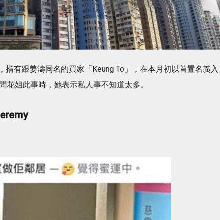
指有跟姜濤同名的買家「Keung To」，在本月初以首置名義入
體問花姐此事時，她表示私人事不知道太多。
remy