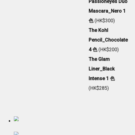
Passioneyes Duo
Mascara_Nero 1
色
(HK$300)
The Kohl
Pencil_Chocolate
4 色
(HK$200)
The Glam
Liner_Black
Intense 1 色
(HK$285)