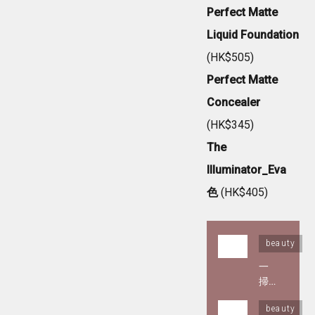
Perfect Matte
Liquid Foundation
(HK$505)
Perfect Matte
Concealer
(HK$345)
The
Illuminator_Eva
色
(HK$405)
beauty
一
掃
就
beauty
像