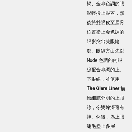
夢
褐、金啡色調的眼
皮
幻
膚
影輕掃上眼蓋，然
打
製
亮
後於雙眼皮至眉骨
膠
推
原
位置塗上金色調的
薦
蛋
輕
眼影突出雙眼輪
白？
鬆
網
廓。眼線方面先以
畫
紅
出
Nude 色調的內眼
大
韓
讚
線配合啡調的上、
妞
「痛
空
下眼線，並使用
到
靈
極
The Glam Liner
描
仙
致
氣
繪細膩分明的上眼
但
妝
還
線，令雙眸深邃有
感
原
神。然後，為上眼
BB
肌」
睫毛塗上多層