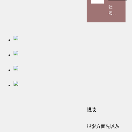
自
韓
帶
國
極
醫
光
美
濾
界
鏡！
爆
藍
紅
紫
「屍
色
皮
「獨
抗
角
老
獸
針」
打
引
亮」
發
到
全
底
球
魅
熱
眼妝
力
議！
何
用
在？
遺
眼影方面先以灰
6款
體