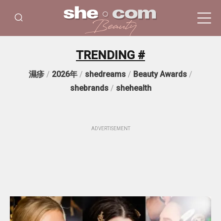
TRENDING #
濕疹
/
2026年
/
shedreams
/
Beauty Awards
/
shebrands
/
shehealth
ADVERTISEMENT