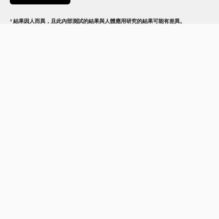
¹ 結果因人而異，且此內部測試的結果與人體應用研究的結果可能有差異。
² 與一般面霜相比，皮膚屏障修復率在接受肌膚療程1天後的改善率。
³ 與一般面霜相比，在接受肌膚療程並使用產品4星期後的自我評分改善率。
⁴ 體外測試結果。
⁵ 根據32位女性於一次專業PDRN注射療程與連續使用產品3天後，經儀器測量結果顯
示的皮膚保濕及屏障改善率。
⁶ 根據32位女性於一次專業PDRN注射療程與連續使用產品4星期的儀器測量結果顯
示。
⁷ 根據35位女性在使用產品4星期後的滿意度調查結果。
#
Beauty Awards
#
水光針
#
AP BEAUTY
#
最喜愛緊緻面霜
#
M.D. 膠原重建緊緻雙效面霜
#
M.D. 水光充盈三效精華
#
BeautyAwards2025