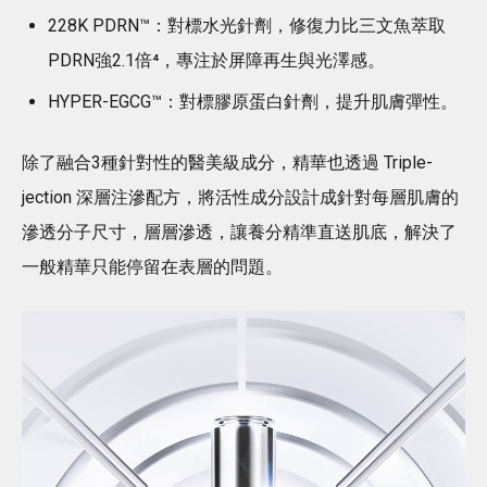
228K PDRN™：對標水光針劑，修復力比三文魚萃取
PDRN強2.1倍⁴，專注於屏障再生與光澤感。
HYPER-EGCG™：對標膠原蛋白針劑，提升肌膚彈性。
除了融合3種針對性的醫美級成分，精華也透過 Triple-
jection 深層注滲配方，將活性成分設計成針對每層肌膚的
滲透分子尺寸，層層滲透，讓養分精準直送肌底，解決了
一般精華只能停留在表層的問題。