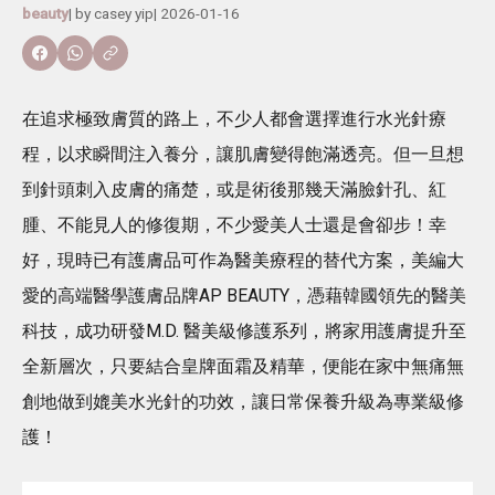
beauty
| by
casey yip
|
2026-01-16
在追求極致膚質的路上，不少人都會選擇進行水光針療
程，以求瞬間注入養分，讓肌膚變得飽滿透亮。但一旦想
到針頭刺入皮膚的痛楚，或是術後那幾天滿臉針孔、紅
腫、不能見人的修復期，不少愛美人士還是會卻步！幸
好，現時已有護膚品可作為醫美療程的替代方案，美編大
愛的高端醫學護膚品牌AP BEAUTY，憑藉韓國領先的醫美
科技，成功研發M.D. 醫美級修護系列，將家用護膚提升至
全新層次，只要結合皇牌面霜及精華，便能在家中無痛無
創地做到媲美水光針的功效，讓日常保養升級為專業級修
護！