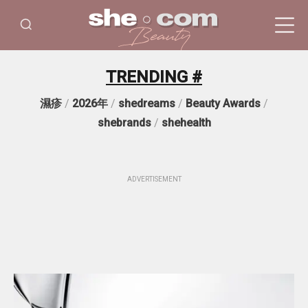
TRENDING #
濕疹
/
2026年
/
shedreams
/
Beauty Awards
/
shebrands
/
shehealth
ADVERTISEMENT