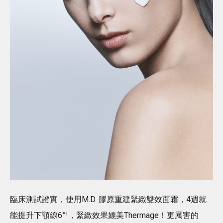
臨床測試證實，使用M.D. 膠原重建緊緻雙效面霜，4週就
能提升下顎線6°¹，緊緻效果媲美Thermage！更厲害的