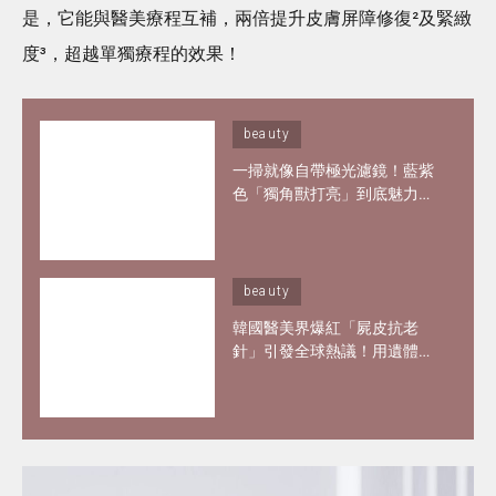
是，它能與醫美療程互補，兩倍提升皮膚屏障修復²及緊緻
度³，超越單獨療程的效果！
beauty
一掃就像自帶極光濾鏡！藍紫
色「獨角獸打亮」到底魅力何
在？6款夢幻打亮推薦 輕鬆畫
出韓妞空靈仙氣妝感
beauty
韓國醫美界爆紅「屍皮抗老
針」引發全球熱議！用遺體皮
膚製膠原蛋白？網紅大讚「痛
到極致但還原BB肌」