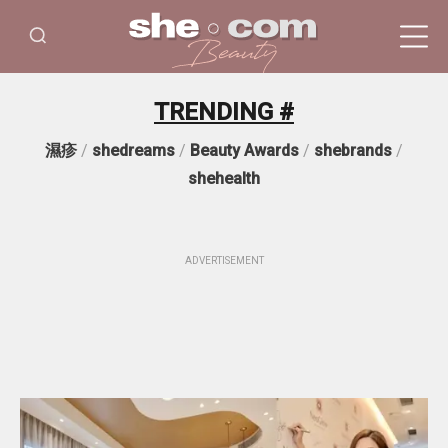
TRENDING #
濕疹
/
shedreams
/
Beauty Awards
/
shebrands
/
shehealth
ADVERTISEMENT