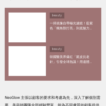
beauty
一掃就像自帶極光濾鏡！藍紫
色「獨角獸打亮」到底魅力何
在？6款夢幻打亮推薦 輕鬆畫
出韓妞空靈仙氣妝感
beauty
韓國醫美界爆紅「屍皮抗老
針」引發全球熱議！用遺體皮
膚製膠原蛋白？網紅大讚「痛
到極致但還原BB肌」
NeoGlow 主張以顧客的要求和考慮為先，深入了解個別需
要，美容師團隊全部經驗豐富，能為不同膚質的顧客提供